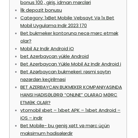
bonus 100 , giriş, idman mərcləri
İlk depozit bonusu
Category: 1xBet Mobile Vebsayt Və 1x Bet
Mobil Uygulama Indir 2023 170
Bet bukmeker kontoruna necə mərc etmək
olar?
Mobil Az Indir Android iO
bet Azerbaycan yükle Android
Bet Azerbaycan Yükle Mobil Az Indir Android i
Bet Azərbaycan bukmekeri: rəsmi saytın
nəzərdən keçirilməsi
BET AZERBAYCAN BUKMEKER KOMPANIYASINDA
HANSI HADISƏLƏRƏ “ONLINE” OLARAQ MƏRC
ETMƏK OLAR?
vtomobil xbet – 1xbet APK – 1xbet Android –
iOS – indir
Bet Mobile- bu geniş xətt və mərc üçün
maksimum hadisələrdir