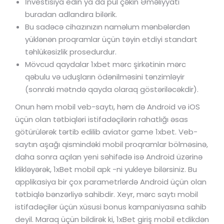
İnvestisiya edin ya da pul çəkin Əməliyyatı
buradan adlandıra bilərik.
Bu sadəcə cihazınızın naməlum mənbələrdən
yüklənən proqramlar üçün təyin etdiyi standart
təhlükəsizlik prosedurdur.
Mövcud qaydalar 1xbet mərc şirkətinin mərc
qəbulu və uduşların ödənilməsini tənzimləyir
(sonraki mətndə qayda olaraq göstəriləcəkdir).
Onun həm mobil veb-saytı, həm də Android və iOS
üçün olan tətbiqləri istifadəçilərin rahatlığı əsas
götürülərək tərtib edilib aviator game 1xbet. Veb-
saytın aşağı qismindəki mobil proqramlar bölməsinə,
daha sonra açılan yeni səhifədə isə Android üzərinə
klikləyərək, 1xBet mobil apk -ni yukleye bilərsiniz. Bu
applikasiya bir çox parametrlərdə Android üçün olan
tətbiqlə bənzərliyə sahibdir. Xeyr, mərc saytı mobil
istifadəçilər üçün xüsusi bonus kampaniyasına sahib
deyil. Maraq üçün bildirək ki, 1xBet giriş mobil etdikdən