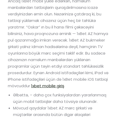
Ancaq 1xBet mobil yukle edərkən, naməlum
mənbələrdən tətbiqlərin quraşdırılmasına icazə
verdiyinizdən əmin olun. Nəzərinizə çatdıraq ki, bu
tətbiqi yükləmək cihazınız üçün heç bir təhlükə
yaratmır. “Oskar” ın bu il hansı filmi çəkəcəyini
bilirsiniz, hava proqnozuna əminik — 1xBet AZ hamıya
pul qazanmağa imkan verəcək. 1xBet AZ bukmeker
şirkəti yalnız idman hadisələrinə deyil, həmçinin TV
oyunlarına böyük mərc seçimi təklif edir. Bu sadəcə
cihazınızın naməlum mənbələrdən yüklənən
proqramlar üçün təyin etdiyi standart təhlükəsizlik
prosedurdur. Eynən Android istifadəçiləri kimi, iPad və
iPhone istifadəçiləri üçün də 1xBet mobile iOS tətbiqi
mövcuddur
1xbet mobile giriş
.
Əlbəttə, – daha çox funksiyalardan yararlanmaq
üçün mobil tətbiqlər daha tövsiyə olunandır.
Mövcud qaydalar 1xbet AZ mərc şirkəti və
müştərilər arasında bütün digər əlaqələri