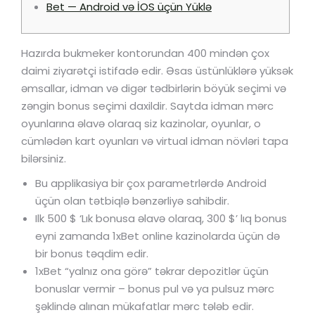
Bet — Android və İOS üçün Yüklə
Hazırda bukmeker kontorundan 400 mindən çox
daimi ziyarətçi istifadə edir. Əsas üstünlüklərə yüksək
əmsallar, idman və digər tədbirlərin böyük seçimi və
zəngin bonus seçimi daxildir. Saytda idman mərc
oyunlarına əlavə olaraq siz kazinolar, oyunlar, o
cümlədən kart oyunları və virtual idman növləri tapa
bilərsiniz.
Bu applikasiya bir çox parametrlərdə Android
üçün olan tətbiqlə bənzərliyə sahibdir.
Ilk 500 $ ‘Lık bonusa əlavə olaraq, 300 $’ lıq bonus
eyni zamanda 1xBet online kazinolarda üçün də
bir bonus təqdim edir.
1xBet “yalnız ona görə” təkrar depozitlər üçün
bonuslar vermir – bonus pul və ya pulsuz mərc
şəklində alınan mükafatlar mərc tələb edir.