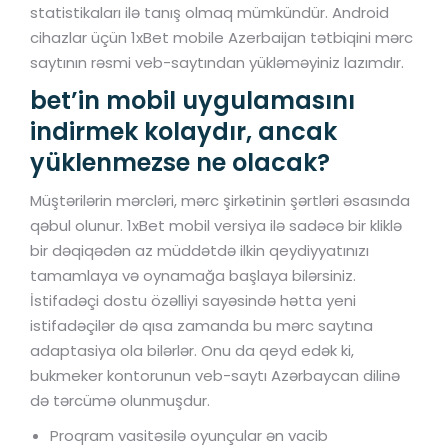
statistikaları ilə tanış olmaq mümkündür. Android
cihazlar üçün 1xBet mobile Azerbaijan tətbiqini mərc
saytının rəsmi veb-saytından yükləməyiniz lazımdır.
bet’in mobil uygulamasını
indirmek kolaydır, ancak
yüklenmezse ne olacak?
Müştərilərin mərcləri, mərc şirkətinin şərtləri əsasında
qəbul olunur. 1xBet mobil versiya ilə sadəcə bir kliklə
bir dəqiqədən az müddətdə ilkin qeydiyyatınızı
tamamlaya və oynamağa başlaya bilərsiniz.
İstifadəçi dostu özəlliyi sayəsində hətta yeni
istifadəçilər də qısa zamanda bu mərc saytına
adaptasiya ola bilərlər. Onu da qeyd edək ki,
bukmeker kontorunun veb-saytı Azərbaycan dilinə
də tərcümə olunmuşdur.
Proqram vasitəsilə oyunçular ən vacib