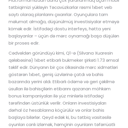
Platformamızdan daha çox yararlanmaq üçün mobil
tətbiqimizi yükləyin Təcavüzkarlar rəsmi 1xbet veb
saytı olaraq planlarını çıxarırlar. Oyunçulara tam
məlumat almağa, düşünülmüş investisiyalar etməyə
kömək edir. İstifadəçi dostu interfeys, hətta yeni
başlayanlar – üçün də mərc oynamağı başa düşülən
bir proses edir.
Cədvəldən göründüyü kimi, Q1-ə (Silvana Xuaresin
qələbəsinə) 1xbet etibarlı bukmeker şirkəti 1.73 əmsal
təklif edir. Dünyanın bir çox ölkəsində mərc xidmətləri
göstərən 1xbet, geniş üzvlərinə çatdı və bahis
bazarında yerini aldı. Etibarlı ödəmə və geri çəkilmə
üsulları ilə bahisçilərin etibarını qazanan möhkəm
bonus kampaniyaları ilə yüz minlərlə istifadəçi
tərəfindən üstünlük verilir. Onların investisiyaları
dərhal öz hesablarına köçürülür və onlar bahis
başlaya bilərlər. Qeyd edək ki, bu tətbiq vasitəsilə
oyunları canlı izləmək, həmçinin oyunların təfərrüatlı