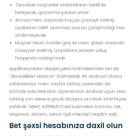
Təcrübəli müştərilər statistikanın təhlili ilə
birləşərək, qazanma şansını artırır.
Ancaq mərc saytında baçqa çoxsaylı ödəniş
üsullarının təklif olunması sizə bu çatışmazlığı hiss
etdirməyəcək.
Müştəri 1xbet mobile giriş ilə mərc şirkəti arasında
müəyyən edilmiş Qaydalara əsasən uduş
haqqında razılaşmadır.
Applikasiyaların diqqətçəkici bölmələrindən biri də
“Abunəlikləri idarə et” bölməsidir. Bir android cihaza
sahibsinizsə, mərc saytını tətbiq üzərindən də
istifadə edə bilərsiniz. Operatorun Android üçün olan
tətbiqi son dərəcə gözəl dizayna və rahat interfeysə
sahibdir. 1xBet AZERBAYCAN bukmeker kontoru tək,
ekspress, sistem, zəncir tipli mərcləri təqdim edir.
Bet şəxsi hesabınıza daxil olun