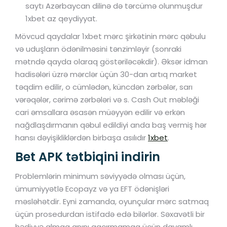
saytı Azərbaycan dilinə də tərcümə olunmuşdur
1xbet az qeydiyyat.
Mövcud qaydalar 1xbet mərc şirkətinin mərc qəbulu
və uduşların ödənilməsini tənzimləyir (sonraki
mətndə qayda olaraq göstəriləcəkdir). Əksər idman
hadisələri üzrə mərclər üçün 30-dan artıq market
təqdim edilir, o cümlədən, küncdən zərbələr, sarı
vərəqələr, cərimə zərbələri və s. Cash Out məbləği
cari əmsallara əsasən müəyyən edilir və erkən
nağdlaşdırmanın qəbul edildiyi anda baş vermiş hər
hansı dəyişikliklərdən birbaşa asılıdır
1xbet
.
Bet APK tətbiqini indirin
Problemlərin minimum səviyyədə olması üçün,
ümumiyyətlə Ecopayz və ya EFT ödənişləri
məsləhətdir. Eyni zamanda, oyunçular mərc satmaq
üçün prosedurdan istifadə edə bilərlər. Səxavətli bir
hədiyyə almaq anını qaçırmamaq üçün davamlı