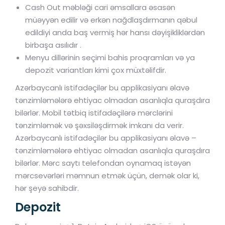
Cash Out məbləği cari əmsallara əsasən
müəyyən edilir və erkən nağdlaşdırmanın qəbul
edildiyi anda baş vermiş hər hansı dəyişikliklərdən
birbaşa asılıdır .
Menyu dillərinin seçimi bahis proqramları və ya
depozit variantları kimi çox müxtəlifdir.
Azərbaycanlı istifadəçilər bu applikasiyanı əlavə
tənzimləmələrə ehtiyac olmadan asanlıqla quraşdıra
bilərlər. Mobil tətbiq istifadəçilərə mərclərini
tənzimləmək və şəxsiləşdirmək imkanı da verir.
Azərbaycanlı istifadəçilər bu applikasiyanı əlavə –
tənzimləmələrə ehtiyac olmadan asanlıqla quraşdıra
bilərlər. Mərc saytı telefondan oynamaq istəyən
mərcsevərləri məmnun etmək üçün, demək olar ki,
hər şeyə sahibdir.
Depozit