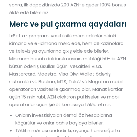
sonra, ilk depozitinizdə 200 AZN-ə qədər 100% bonus
əldə edə bilərsiniz.
Mərc və pul çıxarma qaydaları
1xBet az proqramı vasitəsilə mərc edənlər nəinki
idmana və e-idmana mərc edə, həm də kazinolara
və televiziya oyunlarına çıxış əldə edə bilərlər.
Minimum hesab doldurulmasının məbləği 50-dir AZN
bütün ödəniş üsulları üçün. Vəsaitləri Visa,
Mastercard, Maestro, Visa Qiwi Wallet ödəniş
sistemləri və Beeline, MTS, Tele2 və Megafon mobil
operatorları vasitəsilə çıxarmaq olar. Manat kartlar
üçün 15 min rubl, AZN elektron pul kisələri və mobil
operatorlar üçün şirkət komissiya tələb etmir.
Onların investisiyaları dərhal öz hesablarına
köçürülür və onlar bahis başlaya bilərlər.
Təklifin mənası ondadır ki, oyunçu hansı sığorta