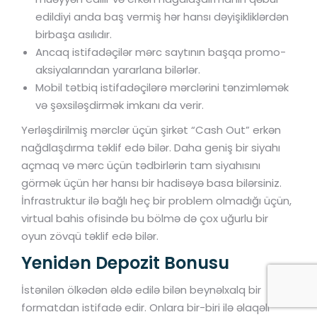
edildiyi anda baş vermiş hər hansı dəyişikliklərdən
birbaşa asılıdır.
Ancaq istifadəçilər mərc saytının başqa promo-
aksiyalarından yararlana bilərlər.
Mobil tətbiq istifadəçilərə mərclərini tənzimləmək
və şəxsiləşdirmək imkanı da verir.
Yerləşdirilmiş mərclər üçün şirkət “Cash Out” erkən
nağdlaşdırma təklif edə bilər. Daha geniş bir siyahı
açmaq və mərc üçün tədbirlərin tam siyahısını
görmək üçün hər hansı bir hadisəyə basa bilərsiniz.
İnfrastruktur ilə bağlı heç bir problem olmadığı üçün,
virtual bahis ofisində bu bölmə də çox uğurlu bir
oyun zövqü təklif edə bilər.
Yenidən Depozit Bonusu
İstənilən ölkədən əldə edilə bilən beynəlxalq bir
formatdan istifadə edir. Onlara bir-biri ilə əlaqəli