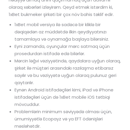
olaraq xəbərləri izləyirəm. Qeyd etmək istərdim ki,
1xBet bukmeker şirkəti bir çox növ bahis təklif edir.
1xBet mobil versiya ilə sadəcə bir kliklə bir
dəqiqədən az müddətdə ilkin qeydiyyatınızı
tamamlaya və oynamağa başlaya bilərsiniz.
Eyni zamanda, oyunçular mərc satmaq üçün
prosedurdan istifadə edə bilərlər.
Mərcin ləğvi vəziyyətində, qaydalara uyğun olaraq,
şirkət ilə müştəri arasındakı razılaşma etibarsız
sayılır və bu vəziyyətə uyğun olaraq pulunuz geri
qaytarılır.
Eynən Android istifadəçiləri kimi, iPad və iPhone
istifadəçiləri üçün də 1xBet mobile iOS tətbiqi
mövcuddur.
Problemlərin minimum səviyyədə olması üçün,
ümumiyyətlə Ecopayz və ya EFT ödənişləri
məsləhətdir.