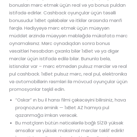
bonusları mərc etmək üçün real və ya bonus puldan
istifadə edirlər. Cashback oyunçular üçün təsəlli
bonusudur 1xBet qələbələr və itkilər arasında mənfi
fərqlə. Hədiyyəyə mərc etmək üçün müəyyən
müddət ərzində müəyyən məbləğdə mükafata mərc
oynamalısınız. Mərc oynadıqdan sonra bonus
vəsaitləri hesabdan çıxarıla bilər 1xBet və ya digər
mərclər üçün istifadə edilə bilər. Bununla belə,
istisnalar var – mərc etmədən pulsuz mərclər və real
pul cashback. 1xBet pulsuz mərc, real pul, elektronika
və avtomobillərin rəsmləri ilə mövcud oyunçular üçün
promosyonlar təşkil edin.
“Oskar” ın bu il hansı filmi çəkəcəyini bilirsiniz, hava
proqnozuna əminik — 1xBet AZ hamıya pul
qazanmağa imkan verəcək.
Bu matçların bütün nəticələrilə bağlı SİZƏ yüksək
əmsallar və yüksək maksimal mərclər təklif edirik!