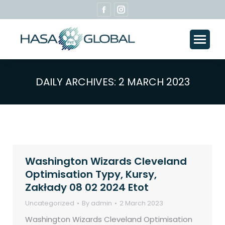
Facebook
Instagram
page
page
opens
opens
in
in
new
new
window
window
DAILY ARCHIVES:
2 MARCH 2023
Washington Wizards Cleveland
Optimisation Typy, Kursy,
Zakłady 08 02 2024 Etot
Uncategorized
By
admin
2 March 2023
Washington Wizards Cleveland Optimisation