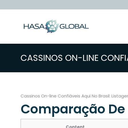
CASSINOS ON-LINE CONFIÁ
Cassinos On-line Confiáveis Aqui No Brasil: Lista
Comparação De C
Content