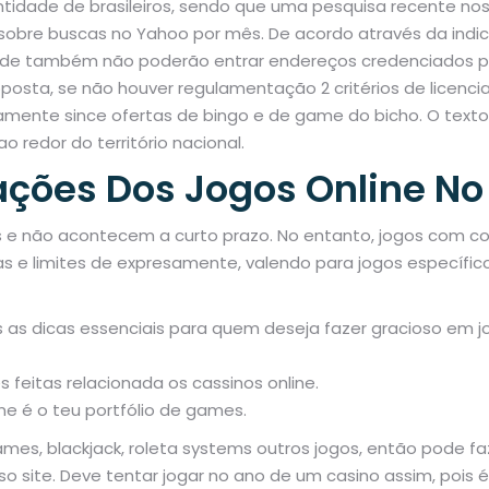
tidade de brasileiros, sendo que uma pesquisa recente nos
o sobre buscas no Yahoo por mês. De acordo através da indi
ade também não poderão entrar endereços credenciados pa
roposta, se não houver regulamentação 2 critérios de lice
iamente since ofertas de bingo e de game do bicho. O text
o redor do território nacional.
ções Dos Jogos Online No 
cos e não acontecem a curto prazo. No entanto, jogos com c
s e limites de expresamente, valendo para jogos específico
 as dicas essenciais para quem deseja fazer gracioso em jo
feitas relacionada os cassinos online.
e é o teu portfólio de games.
ames, blackjack, roleta systems outros jogos, então pode f
o site. Deve tentar jogar no ano de um casino assim, pois 