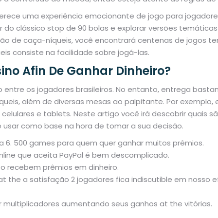
oferece uma experiência emocionante de jogo para jogador
r do clássico stop de 90 bolas e explorar versões temátic
essão de caça-níqueis, você encontrará centenas de jogos t
is consiste na facilidade sobre jogá-las.
ino Afin De Ganhar Dinheiro?
 entre os jogadores brasileiros. No entanto, entrega basta
íqueis, além de diversas mesas ao palpitante. Por exemplo, 
celulares e tablets. Neste artigo você irá descobrir quais
ode usar como base na hora de tomar a sua decisão.
 a 6. 500 games para quem quer ganhar muitos prêmios.
nline que aceita PayPal é bem descomplicado.
o recebem prêmios em dinheiro.
the a satisfação 2 jogadores fica indiscutible em nosso ef
 multiplicadores aumentando seus ganhos at the vitórias.