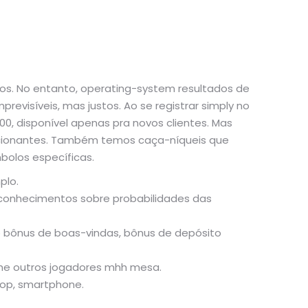
cos. No entanto, operating-system resultados de
revisíveis, mas justos. Ao se registrar simply no
000, disponível apenas pra novos clientes. Mas
mocionantes. Também temos caça-níqueis que
bolos específicas.
plo.
c conhecimentos sobre probabilidades das
ndo bônus de boas-vindas, bônus de depósito
he outros jogadores mhh mesa.
top, smartphone.