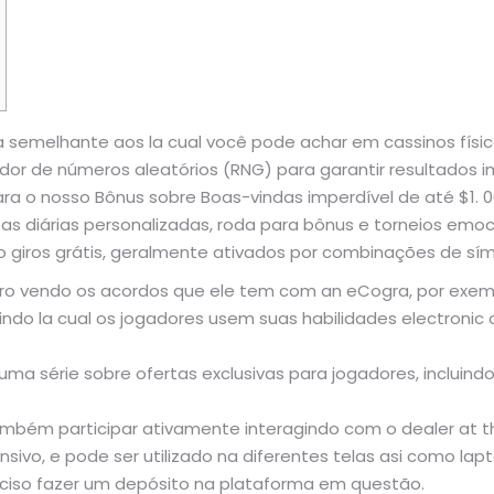
a semelhante aos la cual você pode achar em cassinos físi
or de números aleatórios (RNG) para garantir resultados imp
para o nosso Bônus sobre Boas-vindas imperdível de até $1. 
as diárias personalizadas, roda para bônus e torneios e
 giros grátis, geralmente ativados por combinações de sím
uro vendo os acordos que ele tem com an eCogra, por exem
indo la cual os jogadores usem suas habilidades electroni
 uma série sobre ofertas exclusivas para jogadores, inclui
mbém participar ativamente interagindo com o dealer at t
sivo, e pode ser utilizado na diferentes telas asi como lap
preciso fazer um depósito na plataforma em questão.