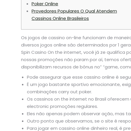
Poker Online
Provedores Populares O Qual Atendem
Cassinos Online Brasileiros
Os jogos de cassino on-line funcionam de maneir
diversos jogos online são determinados por 1 gerad
Spin Casino On the internet, você já ze qualifica 
nossas promoções não param por aí, temos ofert
disponibilizam recursos de bônus no” “game, como
Pode assegurar que esse cassino online é seg
É um jogo bastante sportivo emocionante, exig
combinações carry out poker.
Os cassinos on the internet no Brasil oferecem
electronic promoções regulares.
Eles não apenas podem observar ação, mas ta
Outro ponto que observamos, se o site é respon
Para jogar em cassino online dinheiro real, é 