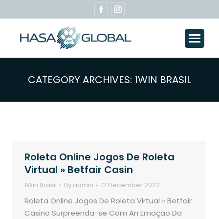
Facebook
Instagram
page
page
opens
opens
in
in
new
new
window
window
CATEGORY ARCHIVES:
1WIN BRASIL
Roleta Online Jogos De Roleta
Virtual » Betfair Casin
1Win Brasil
By
admin
12 December 2022
Roleta Online Jogos De Roleta Virtual » Betfair
Casino Surpreenda-se Com An Emoção Da