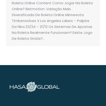
Roleta Online Content Como Jogar Na Roleta
Online? Betmotion: Variação Mais
Diversificada De Roleta Online Minnesota
Timberwolves X Los Angeles Lakers – Palpite
Da Nba 23/24 – 21/12 Os Sistemas De Apostas
Na Roleta Realmente Funcionam? Existe Jogo
De Roleta Gratis?…