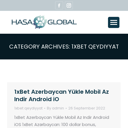
Facebook
Instagram
page
page
opens
opens
in
in
new
new
window
window
CATEGORY ARCHIVES:
1XBET QEYDIYYAT
1xBet Azerbaycan Yükle Mobil Az
Indir Android iO
1xbet qeydiyyat
By
admin
26 September 2022
1xBet Azerbaycan Yükle Mobil Az Indir Android
iOS 1xBet Azərbaycan: 100 dollar bonus,