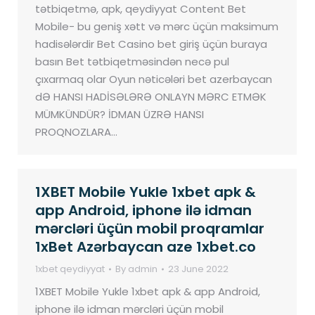
tətbiqetmə, apk, qeydiyyat Content Bet
Mobile- bu geniş xətt və mərc üçün maksimum
hadisələrdir Bet Casino bet giriş üçün buraya
basın Bet tətbiqetməsindən necə pul
çıxarmaq olar Oyun nəticələri bet azerbaycan
dƏ HANSI HADİSƏLƏRƏ ONLAYN MƏRC ETMƏK
MÜMKÜNDÜR? İDMAN ÜZRƏ HANSI
PROQNOZLARA…
1XBET Mobile Yukle 1xbet apk &
app Android, iphone ilə idman
mərcləri üçün mobil proqramlar
1xBet Azərbaycan aze 1xbet.co
1xbet qeydiyyat
By
admin
23 June 2022
1XBET Mobile Yukle 1xbet apk & app Android,
iphone ilə idman mərcləri üçün mobil