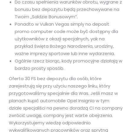
Do czasu spełnienia warunków obrotu, wygrane z
bonusu bez depozytu będą przechowywane na
Twoim „Saldzie Bonusowym”.
Ponadto w Vulkan Vegas simply no deposit
promo computer code może być dostępny dla
użytkowników z okazji specjalnych, yak na
przykład święta Bożego Narodzenia, urodziny,
ważne imprezy sportowe lub inne wydarzenia.
Ogólnie rzecz biorąc, kody promocyjne działają w
bardzo prosty sposób.
Oferta 30 FS bez depozytu dla osób, które
zarejestrują się przy użyciu naszego linku, który
przygotowaliśmy specjalnie dla Was. Jeśli masz w
planach kupić automobile Opel Insignia w tym
dziale specjaliści na pewno doradzą Ci na company
zwrócić uwagę, company jest warte obejrzenia.
Wykorzystujemy wiedzę odpowiednio
wykwalifikowanych pracowników oraz sprytną