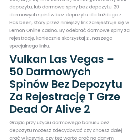
depozytu, lub darmowe spiny bez depozytu. 20
darmowych spinów bez depozytu dla każdego z
Has been, który przez niniejszy link zarejestruje się w
Lemon Online casino. By odebrać darmowe spiny za
rejestrację, koniecznie skorzystaj z . naszego
specjalnego linku.
Vulkan Las Vegas –
50 Darmowych
Spinów Bez Depozytu
Za Rejestrację T Grze
Dead Or Alive 2
Grając przy użyciu darmowego bonusu bez
depozytu możesz zdecydować czy chcesz dalej
grać w kasynie, czy też warto grać na danym