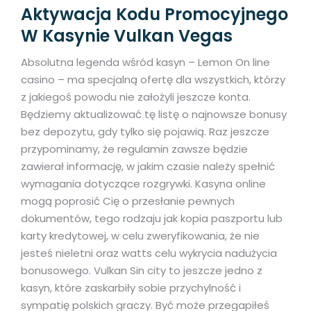
Aktywacja Kodu Promocyjnego
W Kasynie Vulkan Vegas
Absolutna legenda wśród kasyn – Lemon On line
casino – ma specjalną ofertę dla wszystkich, którzy
z jakiegoś powodu nie założyli jeszcze konta.
Będziemy aktualizować tę listę o najnowsze bonusy
bez depozytu, gdy tylko się pojawią. Raz jeszcze
przypominamy, że regulamin zawsze będzie
zawierał informację, w jakim czasie należy spełnić
wymagania dotyczące rozgrywki. Kasyna online
mogą poprosić Cię o przesłanie pewnych
dokumentów, tego rodzaju jak kopia paszportu lub
karty kredytowej, w celu zweryfikowania, że nie
jesteś nieletni oraz watts celu wykrycia nadużycia
bonusowego. Vulkan Sin city to jeszcze jedno z
kasyn, które zaskarbiły sobie przychylność i
sympatię polskich graczy. Być może przegapiłeś