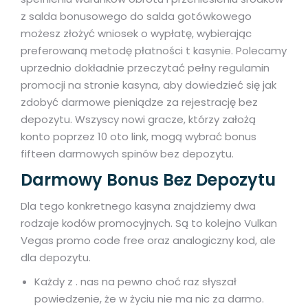
z salda bonusowego do salda gotówkowego
możesz złożyć wniosek o wypłatę, wybierając
preferowaną metodę płatności t kasynie. Polecamy
uprzednio dokładnie przeczytać pełny regulamin
promocji na stronie kasyna, aby dowiedzieć się jak
zdobyć darmowe pieniądze za rejestrację bez
depozytu. Wszyscy nowi gracze, którzy założą
konto poprzez 10 oto link, mogą wybrać bonus
fifteen darmowych spinów bez depozytu.
Darmowy Bonus Bez Depozytu
Dla tego konkretnego kasyna znajdziemy dwa
rodzaje kodów promocyjnych. Są to kolejno Vulkan
Vegas promo code free oraz analogiczny kod, ale
dla depozytu.
Każdy z . nas na pewno choć raz słyszał
powiedzenie, że w życiu nie ma nic za darmo.