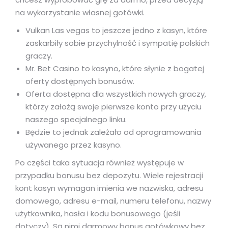
na wykorzystanie własnej gotówki.
Vulkan Las vegas to jeszcze jedno z kasyn, które
zaskarbiły sobie przychylność i sympatię polskich
graczy.
Mr. Bet Casino to kasyno, które słynie z bogatej
oferty dostępnych bonusów.
Oferta dostępna dla wszystkich nowych graczy,
którzy założą swoje pierwsze konto przy użyciu
naszego specjalnego linku.
Będzie to jednak zależało od oprogramowania
używanego przez kasyno.
Po części taka sytuacja również występuje w
przypadku bonusu bez depozytu. Wiele rejestracji
kont kasyn wymagan imienia we nazwiska, adresu
domowego, adresu e-mail, numeru telefonu, nazwy
użytkownika, hasła i kodu bonusowego (jeśli
dotyczy). Są nimi darmowy bonus gotówkowy bez