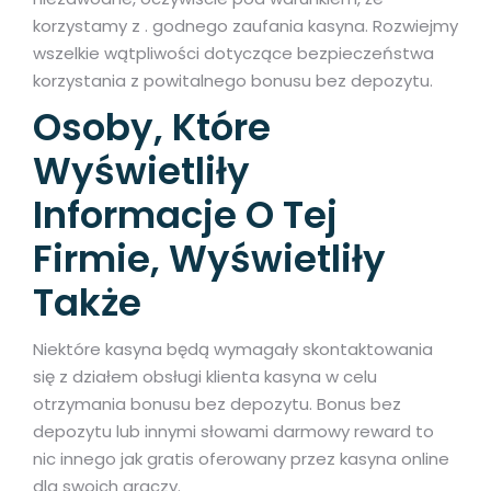
korzystamy z . godnego zaufania kasyna. Rozwiejmy
wszelkie wątpliwości dotyczące bezpieczeństwa
korzystania z powitalnego bonusu bez depozytu.
Osoby, Które
Wyświetliły
Informacje O Tej
Firmie, Wyświetliły
Także
Niektóre kasyna będą wymagały skontaktowania
się z działem obsługi klienta kasyna w celu
otrzymania bonusu bez depozytu. Bonus bez
depozytu lub innymi słowami darmowy reward to
nic innego jak gratis oferowany przez kasyna online
dla swoich graczy.