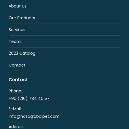
About Us
Our Products
Services
Team
2023 Catalog
Contact
Contact
Phone:
+90 (216) 784 40 57
E-Mail:
info@hasaglobalpet.com
Address: