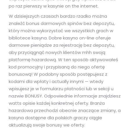
po raz pierwszy w kasynie on the internet.
W dzisiejszych czasach bardzo rzadko można
znaleźć bonus darmowych spinów bez depozytu,
który można wykorzystać we wszystkich grach w
bibliotece kasyna. Dobre kasyno on-line oferuje
darmowe pieniądze za rejestrację bez depozytu,
aby przyciągnąć nowych klientów mhh swoją
platformę hazardową. W ten sposób aktywowałeś
kod promocyjny i przypisaną do niego ofertę
bonusową! W podobny sposób postępujesz z
kodami dla wpłaty i actually innymi — wtedy
wpisujesz je w formularzu płatności lub w sekcji u
nazwie BONUSY. Odpowiednie informacje znajdziesz
watts opisie każdej konkretnej oferty. Branża
hazardowa przechodzi obecnie znaczące zmiany, a
kasyna dostępne dla polskich graczy ciągle
aktualizują swoje bonusy we oferty.