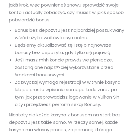
jakiś krok, więc powinieneś znowu sprawdzić swoje
konto i actually zobaczyć, czy musisz w jakiś sposób
potwierdzić bonus.
Bonus bez depozytu jest najbardziej poszukiwany
wśród użytkowników kasyn online.
Będziemy aktualizować tę listę o najnowsze
bonusy bez depozytu, gdy tylko się pojawią.
Jeśli masz mhh koncie prawdziwe pieniądze,
zostaną one najcz??ciej wykorzystane przed
środkami bonusowymi.
Zazwyczaj wymaga rejestracji w witrynie kasyna
lub po prostu wpisanie samego kodu zaraz po
tym, jak przeprowadzisz logowanie w Vulkan Sin
city i przejdziesz perform sekcji Bonusy.
Niestety nie każde kasyno z bonusem na start bez
depozytu jest takie samo. W rzeczy samej, każde
kasyno ma własny proces, za pomocą którego