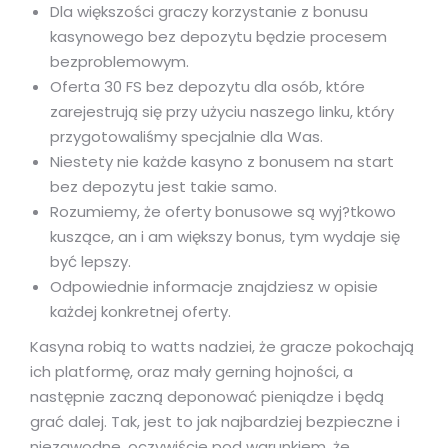
Dla większości graczy korzystanie z bonusu
kasynowego bez depozytu będzie procesem
bezproblemowym.
Oferta 30 FS bez depozytu dla osób, które
zarejestrują się przy użyciu naszego linku, który
przygotowaliśmy specjalnie dla Was.
Niestety nie każde kasyno z bonusem na start
bez depozytu jest takie samo.
Rozumiemy, że oferty bonusowe są wyj?tkowo
kuszące, an i am większy bonus, tym wydaje się
być lepszy.
Odpowiednie informacje znajdziesz w opisie
każdej konkretnej oferty.
Kasyna robią to watts nadziei, że gracze pokochają
ich platformę, oraz mały gerning hojności, a
następnie zaczną deponować pieniądze i będą
grać dalej. Tak, jest to jak najbardziej bezpieczne i
niezawodne, oczywiście pod warunkiem, że