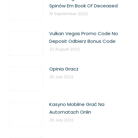
Spinów Em Book Of Deceased
16 September 2022
Vulkan Vegas Promo Code No
Deposit Odbierz Bonus Code
22 August 2022
Opinia Gracz
30 July 2022
Kasyno Mobilne Grać Na
Automatach Onlin
26 July 2022