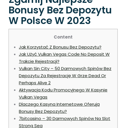
Bonusy Bez Depozytu
W Polsce W 2023
Content
Jak Korzystać Z Bonusu Bez Depozytu?
Jak Użyć Vulkan Vegas Code No Deposit W
Trakcie Rejestracji?
Vulkan Sin City – 50 Darmowych Spinów Bez
Depozytu Za Rejestrację W Grze Dead Or
Perhaps Alive 2
Aktywacja Kodu Promocyjnego W Kasynie
Vulkan Vegas
Dlaczego Kasyna Internetowe Oferują
Bonusy Bez Depozytu?
7bitcasino – 30 Darmowych Spinów Na Slot
Strong Sea