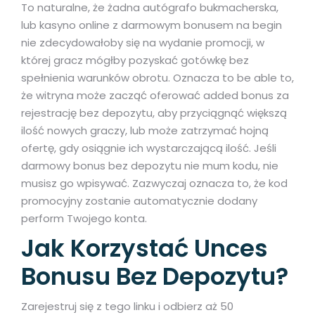
To naturalne, że żadna autógrafo bukmacherska,
lub kasyno online z darmowym bonusem na begin
nie zdecydowałoby się na wydanie promocji, w
której gracz mógłby pozyskać gotówkę bez
spełnienia warunków obrotu. Oznacza to be able to,
że witryna może zacząć oferować added bonus za
rejestrację bez depozytu, aby przyciągnąć większą
ilość nowych graczy, lub może zatrzymać hojną
ofertę, gdy osiągnie ich wystarczającą ilość. Jeśli
darmowy bonus bez depozytu nie mum kodu, nie
musisz go wpisywać. Zazwyczaj oznacza to, że kod
promocyjny zostanie automatycznie dodany
perform Twojego konta.
Jak Korzystać Unces
Bonusu Bez Depozytu?
Zarejestruj się z tego linku i odbierz aż 50