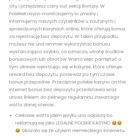
city i przejdziesz carry out sekcji Bonusy. W
PolskieKasyno monitorujemy lo zmiany i
informujemy naszych czytelników u zaufanych i
sprawdzonych kasynach online, które oferują bonus
za rejestrację bez depozytu. W takim przypadku
możesz nie und nimmer wykorzystać bonusu
wystarczająco szybko, co oznacza, utratę środków
bonusowych lub obrotów. Warto więc pamiętać o
tym okresie rejestrując się w kasynie, które oferuje
reward bez depozytu, ponieważ po tym czasie
bonus przepadnie. Przeciętne polskie kasyno on the
internet bonus bez depozytu przedstawia wraz
unces linkiem do pełnego regulaminu zawartego
watts danej ofercie.
Ciekawe watts jakim języku una odpiszą bo
reklamują się jako LEGALNE POLSKIE KASYNO
Okazało się że użyłem niemieckiego internetu.