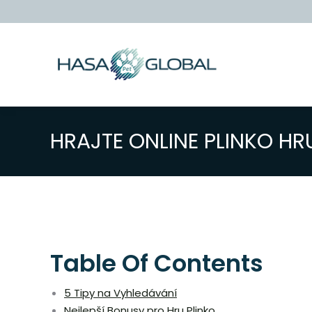
HRAJTE ONLINE PLINKO HR
Table Of Contents
5 Tipy na Vyhledávání
Nejlepší Bonusy pro Hru Plinko