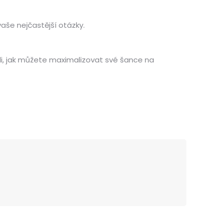
aše nejčastější otázky.
ili, jak můžete maximalizovat své šance na