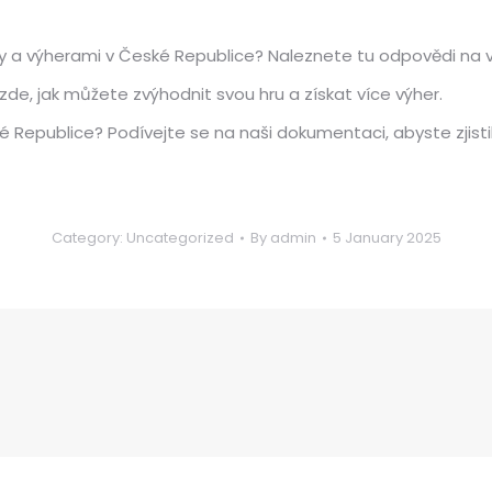
sy a výherami v České Republice? Naleznete tu odpovědi na v
 zde, jak můžete zvýhodnit svou hru a získat více výher.
ké Republice? Podívejte se na naši dokumentaci, abyste zjist
Category:
Uncategorized
By
admin
5 January 2025