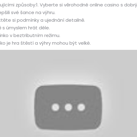
ujícími způsoby:1. Vyberte si věrohodné online casino s dobr
epšili své šance na výhru.
 čtěte si podmínky a ujednání detailně.
 s úmyslem hrát déle.
linko v beztributním režimu.
nko je hra štěstí a výhry mohou být velké.