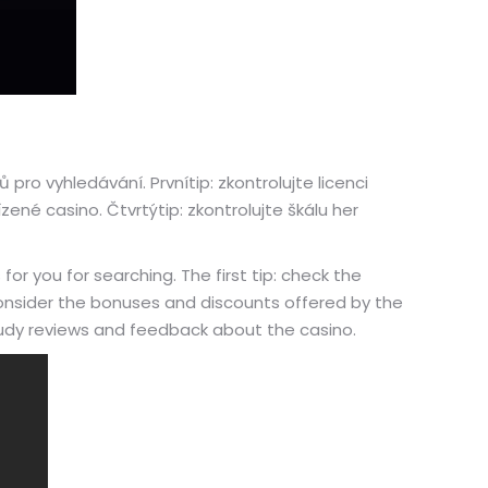
ro vyhledávání. Prvnítip: zkontrolujte licenci
zené casino. Čtvrtýtip: zkontrolujte škálu her
or you for searching. The first tip: check the
: consider the bonuses and discounts offered by the
study reviews and feedback about the casino.