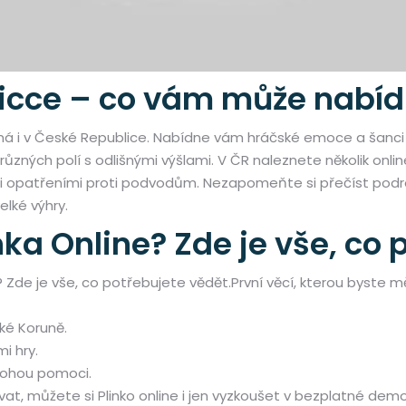
licce – co vám může nabí
tupná i v České Republice. Nabídne vám hráčské emoce a šanci
ůzných polí s odlišnými výšlami. V ČR naleznete několik online
ními opatřeními proti podvodům. Nezapomeňte si přečíst pod
elké výhry.
nka Online? Zde je vše, co 
de je vše, co potřebujete vědět.První věcí, kterou byste měli 
ské Koruně.
i hry.
 mohou pomoci.
at, můžete si Plinko online i jen vyzkoušet v bezplatné demo 