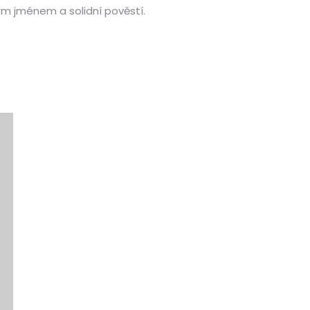
ým jménem a solidní pověstí.