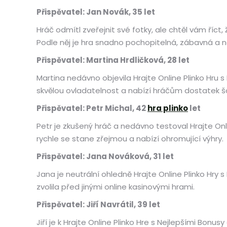
Přispěvatel: Jan Novák, 35 let
Hráč odmítl zveřejnit své fotky, ale chtěl vám říct
Podle něj je hra snadno pochopitelná, zábavná a na
Přispěvatel: Martina Hrdličková, 28 let
Martina nedávno objevila Hrajte Online Plinko Hru 
skvělou ovladatelnost a nabízí hráčům dostatek ša
Přispěvatel: Petr Michal, 42
hra plinko
let
Petr je zkušený hráč a nedávno testoval Hrajte Onli
rychle se stane zřejmou a nabízí ohromující výhry.
Přispěvatel: Jana Nováková, 31 let
Jana je neutrální ohledně Hrajte Online Plinko Hry s
zvolila před jinými online kasinovými hrami.
Přispěvatel: Jiří Navrátil, 39 let
Jiří je k Hrajte Online Plinko Hre s Nejlepšími Bonu