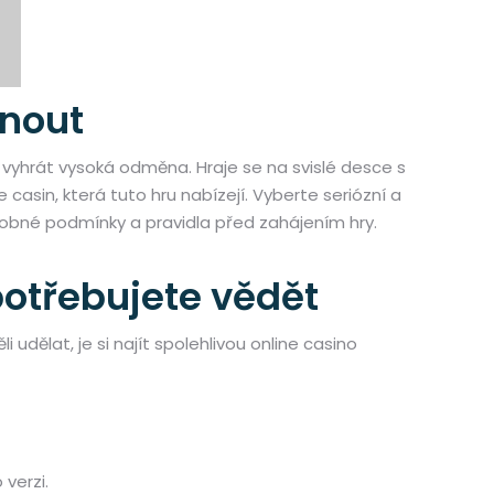
dnout
 vyhrát vysoká odměna. Hraje se na svislé desce s
 casin, která tuto hru nabízejí. Vyberte seriózní a
robné podmínky a pravidla před zahájením hry.
potřebujete vědět
udělat, je si najít spolehlivou online casino
verzi.