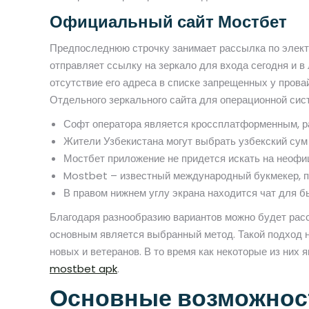
Официальный сайт Мостбет
Предпоследнюю строчку занимает рассылка по электр
отправляет ссылку на зеркало для входа сегодня и 
отсутствие его адреса в списке запрещенных у провай
Отдельного зеркального сайта для операционной сис
Софт оператора является кроссплатформенным, ра
Жители Узбекистана могут выбрать узбекский сум (
Мостбет приложение не придется искать на неофиц
Mostbet – известный международный букмекер, п
В правом нижнем углу экрана находится чат для 
Благодаря разнообразию вариантов можно будет расс
основным является выбранный метод. Такой подход не
новых и ветеранов. В то время как некоторые из них
mostbet apk
.
Основные возможност