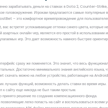
нно зарабатывать деньги на ставках в Dota 2, Counter-Strike
гкое головокружение. Игрокам предлагаются самые популярные ви
 MostBet – это комфортное времяпровождение для пользователе
 вас встретят успокаивающие оттенки синего цвета, которые не 
азартных онлайн-игр, является его простой в использовании и
лагаемых игр. Это дает возможность намного быстрее ориенти
интерфейс сразу же поменяется. Это значит, что весь функцион
тальных. Достаточно минимального знания английского языка, 
t скачать можно на любое устройство, работающее на Android
оих лучших функций, возможность делать ставки во время игры.
 к сайту еще никогда не был таким простым.
о принято решение по созданию компенсационного фонда.
, позволяющие легко попасть на сайт и воспользоваться всеми у
сле распаковки APK файла предоставляет доступ ко всему функ