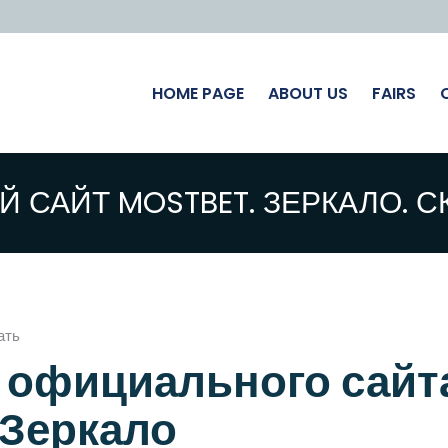
HOME PAGE
ABOUT US
FAIRS
САЙТ MOSTBET. ЗЕРКАЛО. С
ать
️ официального сайт
 Зеркало