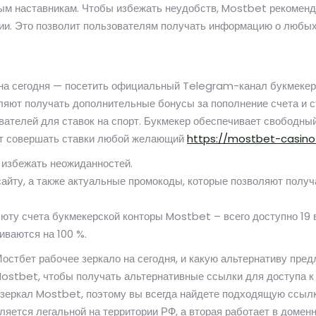
ым наставникам. Чтобы избежать неудобств, Mostbet рекоменд
ии. Это позволит пользователям получать информацию о любых
 на сегодня — посетить официальный Telegram-канал букмекера
оляют получать дополнительные бонусы за пополнение счета и 
ателей для ставок на спорт. Букмекер обеспечивает свободный 
ет совершать ставки любой желающий
https://mostbet-casin
ы избежать неожиданностей.
сайту, а также актуальные промокоды, которые позволяют полу
ту счета букмекерской конторы Mostbet – всего доступно 19 
иваются на 100 %.
Мостбет рабочее зеркало на сегодня, и какую альтернативу пре
stbet, чтобы получать альтернативные ссылки для доступа к с
зеркал Mostbet, поэтому вы всегда найдете подходящую ссылку
вляется легальной на территории РФ, а вторая работает в доменн