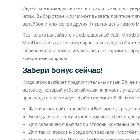
Индийские команды сильны в играх и позволяют увере
играх. Выбор стран и лиг может вызвать приятное ле
волейбол и множество других. Главная цель казино
Как только вы зайдете на официальный сайт Mostbet,
Mostbet пользуется популярностью среди любителей 
Первоначально можно изучить весь ассортимент пред
конкретные запросы.
Забери бонус сейчас!
Когда игрок выберет предпочтительный язык БК, ее 
человеку, который узбекский язык понимает лучше ос
происходит через запуск файла формата АПК. Mostbe
Фактически, сайт ставок MostBet имеет, среди св
Благодаря простому и удобному интерфейсу доступ
Для совершения выплат со стороны компании был
Для таких игроков и создаются зеркала «Мостбет»
Что касается Mostbet на Android, приложение по