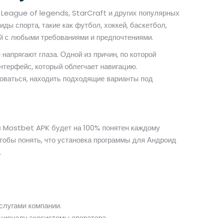
, League of legends, StarCraft и других популярных
ды спорта, такие как футбол, хоккей, баскетбол,
й с любыми требованиями и предпочтениями.
напрягают глаза. Одной из причин, по которой
нтерфейс, который облегчает навигацию.
роваться, находить подходящие варианты под
ал Mostbet APK будет на 100% понятен каждому
чтобы понять, что установка программы для Андроид
.
слугами компании.
ционалу экосистемы оператора.