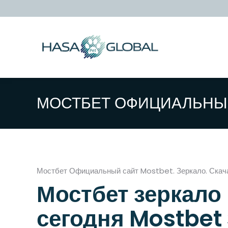
МОСТБЕТ ОФИЦИАЛЬНЫЙ 
Мостбет Официальный сайт Mostbet. Зеркало. Скач
Мостбет зеркало 
сегодня Mostbet