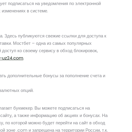
ует подписаться на уведомления по электронной
 изменениях в системе.
. Здесь публикуются свежие ссылки для доступа к
ставки. Мостбет – одна из самых популярных
доступ ко своему сервису в обход блокировок,
o-uz24.com
.
чать дополнительные бонусы за пополнение счета и
валютных опций.
длагает букмекер. Вы можете подписаться на
айту, а также информацию об акциях и бонусах. На
, по которой можно будет перейти на сайт в обход
ой зоне .com и запрещена на территории России, т.к.