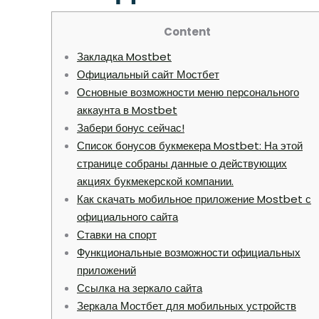
Content
Закладка Mostbet
Официальный сайт Мостбет
Основные возможности меню персонального
аккаунта в Mostbet
Забери бонус сейчас!
Список бонусов букмекера Mostbet: На этой
странице собраны данные о действующих
акциях букмекерской компании.
Как скачать мобильное приложение Mostbet с
официального сайта
Ставки на спорт
Функциональные возможности официальных
приложений
Ссылка на зеркало сайта
Зеркала Мостбет для мобильных устройств