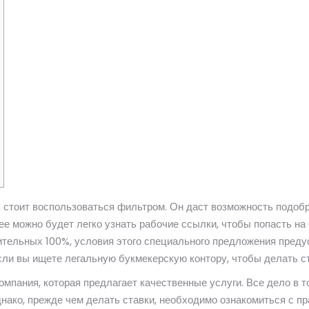
стоит воспользоваться фильтром. Он даст возможность подобр
е можно будет легко узнать рабочие ссылки, чтобы попасть на 
ительных 100%, условия этого специального предложения пред
сли вы ищете легальную букмекерскую контору, чтобы делать ст
мпания, которая предлагает качественные услуги. Все дело в т
нако, прежде чем делать ставки, необходимо ознакомиться с п