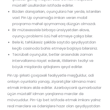
müxtəlif üsullardan istifadə edirlər.
Bizdən danışarkən, oyunçulara hər yerdə, istənilən
vaxt Pin Up oynamağa imkan verən mobil
proqrama məhəl qoymamaq düzgün olmazdı.
Bir mütəxəssislə birbaşa ünsiyyətdən əlavə,
oyunçu problemi özü həll etməyə çalışa bilər.
Belə ki, təhlükəsiz şəkildə saytda qeydiyyatdan
keçib casinoda bahis etməyə başlaya bilərsiniz.
Təcrübəli oyunçular, betlər arasındakı zaman
intervallarına riayət edərək, itkilərinin tezliyi və
böyük miqdarda qıtlıqlarını qeyd edirlər.
Pin Up şirkəti çoxşaxəli fəaliyyətlə məşğuldur, adi
onlayn oyunlarla yanaşı, ziyarətçilər idmana mərc
etmək imkanı əldə edirlər. Azərbaycanlı qumarbazlar
üçün müxtəlif idman yarışlarına mərclər də
mövcuddur. Pin-Up bet istifadə etmək imkanı yalnız
real mərclərə və ödənişlərə hazır olan qeydiyyatdan