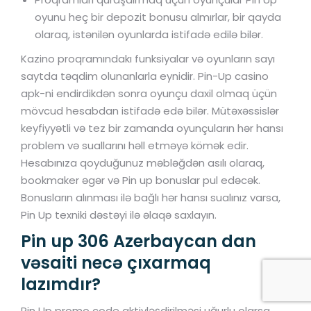
oyunu heç bir depozit bonusu almırlar, bir qayda
olaraq, istənilən oyunlarda istifadə edilə bilər.
Kazino proqramındakı funksiyalar və oyunların sayı
saytda təqdim olunanlarla eynidir. Pin-Up casino
apk-ni endirdikdən sonra oyunçu daxil olmaq üçün
mövcud hesabdan istifadə edə bilər. Mütəxəssislər
keyfiyyətli və tez bir zamanda oyunçuların hər hansı
problem və suallarını həll etməyə kömək edir.
Hesabınıza qoyduğunuz məbləğdən asılı olaraq,
bookmaker əgər və Pin up bonuslar pul edəcək.
Bonusların alınması ilə bağlı hər hansı sualınız varsa,
Pin Up texniki dəstəyi ilə əlaqə saxlayın.
Pin up 306 Azerbaycan dan
vəsaiti necə çıxarmaq
lazımdır?
Pin Up promo code aktivləşdirilməsi uğurlu olarsa,