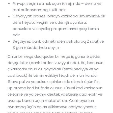
Pin-up, seçim etmək üçün iki rejimdə – demo və
real pullaoynamaq təklif edir.
Qeydiyyat prosesi onlayn kazinoda ümumilikdə bir
dəfə həyata keçirilir və ödənişli oyunlara,
bonuslara və loyallıq proqramlarına çıxışı təmin
edir.
Seçdiyiniz bank xidmətindən asılı olaraq 2 saat və
3 gün müddətində dəyişir.
Onlar bir neçə dəqiqədən bir neçə iş gününə qədər
dəyişə bilər (bank kartları vəziyyətində). Bu, bonusun
çıxarılması onun öz qaydaları (şəxsi hədiyyə və ya
cashback) ilə təmin edildiyi təqdirdə mümkündür.
Əlavə pul və ya pulsuz spinlər əldə etmək üçün Pin
Up promo kod istifadə olunur. Xüsusi kod kazinonun
tələbi ilə və ya texniki dəstək vasitəsilə daxil edilir və
oyunçu bunun üçün mükafat alır. Canlı oyunları
oynamaq üçün onları yükləməyə ehtiyac yoxdur,