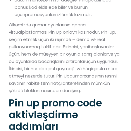
bonus kod əldə edə bilər və bunun
üçünpromosyonları izləmək lazımdır.
Ölkəmizdə qumar oyunlarının aparıcı
virtualplatforması Pin Up onlayn kazinodur. Pin-up,
seçim etmək üçün iki rejimdə – demo və real
pullaoynamaq təklif edir. Birincisi, yenibaşlayanlar
üçün, həm də müəyyən bir oyunla tanış olanlarvə ya
bu oyunlarda bacarıqlarını artıranlarüçün uygundur.
İkincisi, bir hesaba pul qoymağı və həqiqipula mərc
etməyi nəzərdə tutur. Pin Upqumarxanasının rəsmi
saytının rabitə təminatçılarıtərəfindən mümkün
şəkildə bloklanmasından danışırıq.
Pin up promo code
aktivləşdirmə
addımları