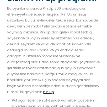
Bu oyunlar arasında Pin Up 306 aviadaşıyıcısı
əhəmiyyətli dərəcədə fərqlənir. Pin Up un əsas
üstünlüyü bu cür əyləncələri təkcə şəxsi kompüterdə
deyil, həm də mobil telefondan istifadə etməklə
yaymaq imkanıdır. Pin Up dan gələn mobil tətbiq
sayəsində bu oyun verəcəyi ləzzətləri hiss edəcək,
gəzinti, səyahət və ya evdə rahat oturarkən. Onu
asanlıqla müasir iPhone və ya Android əsaslı
gadget-in istənilən modelinə yükləmək və
quraşdırmaq olar. Daha sonra aşağıdakı Qaydalar və
şərtlərlə razıyam qrafasında quş qoyub Qeydiyyat
düyməsinə basırsınız. Sorğu üzvü olmaq və Pin up
bonusları götürmək üçün sadəcə qeydiyyatdan
keçin və kitab istehsalçısından sualların göndəriləcəy
E-mail-ini qeyd edin
pin up
.
Pul üçün əyləncə sahəsində xidmətlər göstərən
şirkətlər geniş müştəri cəlb etmək məqsədilə