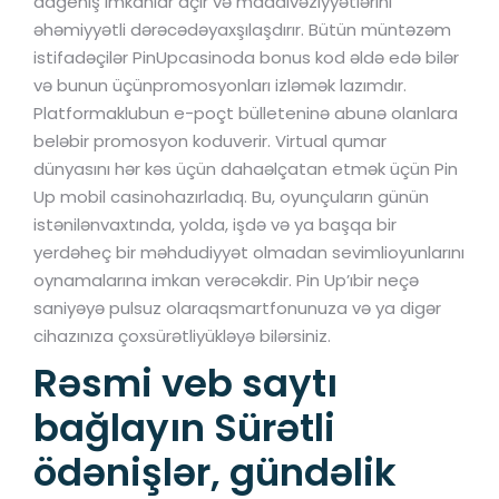
dageniş imkanlar açır və maddivəziyyətlərini
əhəmiyyətli dərəcədəyaxşılaşdırır. Bütün müntəzəm
istifadəçilər PinUpcasinoda bonus kod əldə edə bilər
və bunun üçünpromosyonları izləmək lazımdır.
Platformaklubun e-poçt bülleteninə abunə olanlara
beləbir promosyon koduverir. Virtual qumar
dünyasını hər kəs üçün dahaəlçatan etmək üçün Pin
Up mobil casinohazırladıq. Bu, oyunçuların günün
istənilənvaxtında, yolda, işdə və ya başqa bir
yerdəheç bir məhdudiyyət olmadan sevimlioyunlarını
oynamalarına imkan verəcəkdir. Pin Up’ıbir neçə
saniyəyə pulsuz olaraqsmartfonunuza və ya digər
cihazınıza çoxsürətliyükləyə bilərsiniz.
Rəsmi veb saytı
bağlayın️ Sürətli
ödənişlər, gündəlik