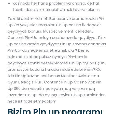
Kazinoda hər hansı problem yaranarsa, dərhal
texniki dəstəyə müraciət etmək tövsiyə olunur.
Texniki dəstək xidməti Bonuslar və promo kodları Pin
Up Ən yaxşı slot maşınları Pin Up casino ilk depozit
qeydiyyatı bonusu Müsbət və mənfi cəhətləri…
Content Pin-Up onlayn casino aznda qeydiyyat Pin-
Up casino aznda qeydiyyat Pin Up saytının qonaqları
Pin-Up-da necə əmanət etmək olar? Demo
rejimində slotları pulsuz oynayın Pin-Up-da
qeydiyyat Texniki dəstək xidməti Pin-Up oyunu üçün
promosyon kodunu haradan əldə edə bilərəm? Cü
ildə Pin Up kazino cari bonus Mostbet Aviator-da
Oyun Bələdçisi Pul… Content Pin Up Casino Apk Pin
Up 360 dan vəsaiti necə yatırmaq və çıxarmaq
lazımdır? Pin Up-da oyunçu rəyləri Pin Up tətbiqindən
necə istifadə etmək olar?
Bizim Pin up proqramı