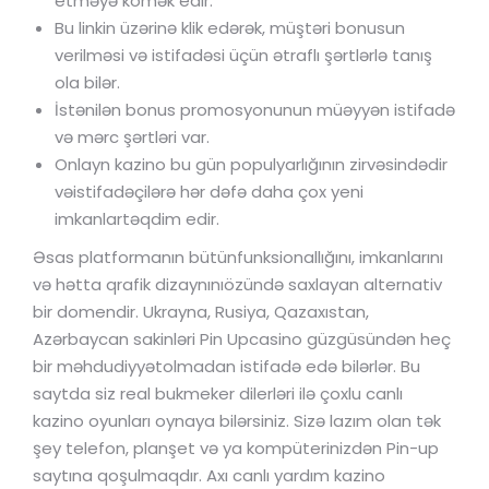
etməyə kömək edir.
Bu linkin üzərinə klik edərək, müştəri bonusun
verilməsi və istifadəsi üçün ətraflı şərtlərlə tanış
ola bilər.
İstənilən bonus promosyonunun müəyyən istifadə
və mərc şərtləri var.
Onlayn kazino bu gün populyarlığının zirvəsindədir
vəistifadəçilərə hər dəfə daha çox yeni
imkanlartəqdim edir.
Əsas platformanın bütünfunksionallığını, imkanlarını
və hətta qrafik dizaynınıözündə saxlayan alternativ
bir domendir. Ukrayna, Rusiya, Qazaxıstan,
Azərbaycan sakinləri Pin Upcasino güzgüsündən heç
bir məhdudiyyətolmadan istifadə edə bilərlər. Bu
saytda siz real bukmeker dilerləri ilə çoxlu canlı
kazino oyunları oynaya bilərsiniz. Sizə lazım olan tək
şey telefon, planşet və ya kompüterinizdən Pin-up
saytına qoşulmaqdır. Axı canlı yardım kazino