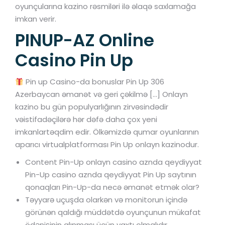
oyunçularına kazino rəsmiləri ilə əlaqə saxlamağa
imkan verir.
PINUP-AZ Online
Casino Pin Up
Pin up Casino-da bonuslar Pin Up 306
Azerbaycan əmanət və geri çəkilmə […] Onlayn
kazino bu gün populyarlığının zirvəsindədir
vəistifadəçilərə hər dəfə daha çox yeni
imkanlartəqdim edir. Ölkəmizdə qumar oyunlarının
aparıcı virtualplatforması Pin Up onlayn kazinodur.
Content Pin-Up onlayn casino aznda qeydiyyat
Pin-Up casino aznda qeydiyyat Pin Up saytının
qonaqları Pin-Up-da necə əmanət etmək olar?
Təyyarə uçuşda olarkən və monitorun içində
görünən qaldığı müddətdə oyunçunun mükafat
ödənişinin alınması üçün vaxtı olmalıdır.