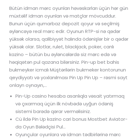
Bütün idman mərc oyunları həvəskarları üçün hər gün
müxtəlif idman oyunları və matçlar mövcuddur.
Bunun üçün qumarbaz depozit qoyur və seçilmiş
əyləncəyə real mərc edir. Oyunun RTP-si nə qədər
yüksək olarsa, qalibiyyət halında ödənişlər bir o qədər
yüksək olar. Slotlar, rulet, blackjack, poker, canlı
kazino – bütün bu əyləncələrdə siz mərc edə və
həqiqətən pul qazana bilərsiniz. Pin-up bet bahis
bukmeyker icmalı Müştərilərin bukmeker kontorunun
qeydiyyatı və yoxlanılması Pin Up Pin Up – rəsmi sayt
onlayn oynayın,…
Pin-Up casino hesaba asanlıqla vəsait yatırmaq
və çıxarmaq üçün ilk növbədə uyğun ödəniş
sistemi barədə qərar verməlisiniz.
Cü ildə Pin Up kazino cari bonus Mostbet Aviator-
da Oyun Bələdçisi Pul…
Oyunçular oyunlara və idman tədbirlərinə mərc