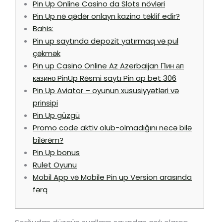
Pin Up Online Casino da Slots növləri
Pin Up nə qədər onlayn kazino təklif edir?
Bahis:
Pin up saytında depozit yatırmaq və pul
çəkmək
Pin up Casino Online Az Azerbaijan Пин ап
казино PinUp Rəsmi saytı Pin ap bet 306
Pin Up Aviator – oyunun xüsusiyyətləri və
prinsipi
Pin Up güzgü
Promo code aktiv olub-olmadığını necə bilə
bilərəm?
Pin Up bonus
Rulet Oyunu
Mobil App və Mobile Pin up Version arasında
fərq