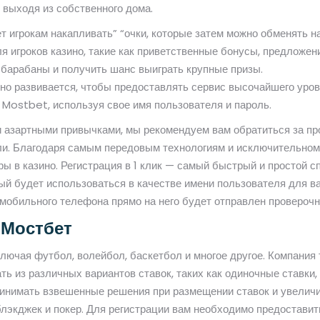
 выходя из собственного дома.
 игрокам накапливать” “очки, которые затем можно обменять н
я игроков казино, такие как приветственные бонусы, предложен
 барабаны и получить шанс выиграть крупные призы.
о развивается, чтобы предоставлять сервис высочайшего уров
 Mostbet, используя свое имя пользователя и пароль.
ми азартными привычками, мы рекомендуем вам обратиться за 
ли. Благодаря самым передовым технологиям и исключительному
ы в казино. Регистрация в 1 клик — самый быстрый и простой с
рый будет использоваться в качестве имени пользователя для в
мобильного телефона прямо на него будет отправлен провероч
 Мостбет
ключая футбол, волейбол, баскетбол и многое другое. Компания
ть из различных вариантов ставок, таких как одиночные ставки,
инимать взвешенные решения при размещении ставок и увеличи
, блэкджек и покер. Для регистрации вам необходимо предостав