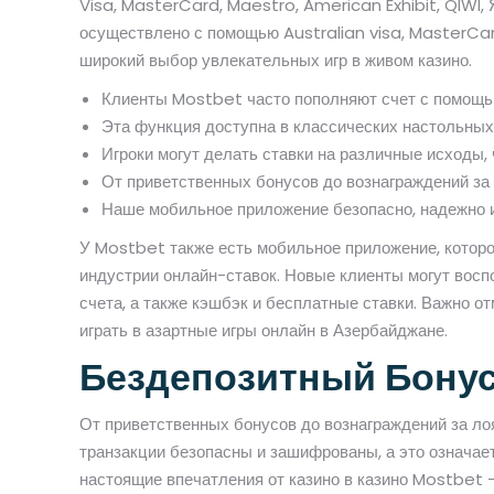
Visa, MasterCard, Maestro, American Exhibit, QIWI, 
осуществлено с помощью Australian visa, MasterCard
широкий выбор увлекательных игр в живом казино.
Клиенты Mostbet часто пополняют счет с помощью V
Эта функция доступна в классических настольных и
Игроки могут делать ставки на различные исходы,
От приветственных бонусов до вознаграждений за 
Наше мобильное приложение безопасно, надежно и
У Mostbet также есть мобильное приложение, которо
индустрии онлайн-ставок. Новые клиенты могут восп
счета, а также кэшбэк и бесплатные ставки. Важно о
играть в азартные игры онлайн в Азербайджане.
Бездепозитный Бонус
От приветственных бонусов до вознаграждений за лоя
транзакции безопасны и зашифрованы, а это означает
настоящие впечатления от казино в казино Mostbet 