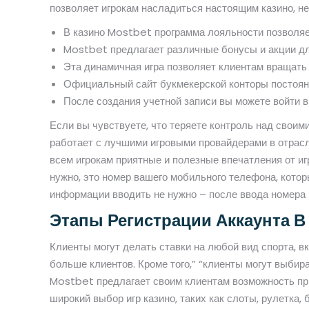
позволяет игрокам насладиться настоящим казино, не
В казино Mostbet программа лояльности позволяет
Mostbet предлагает различные бонусы и акции дл
Эта динамичная игра позволяет клиентам вращать
Официальный сайт букмекерской конторы постоянн
После создания учетной записи вы можете войти в
Если вы чувствуете, что теряете контроль над свои
работает с лучшими игровыми провайдерами в отрас
всем игрокам приятные и полезные впечатления от игр
нужно, это номер вашего мобильного телефона, кото
информации вводить не нужно – после ввода номера 
Этапы Регистрации Аккаунта В
Клиенты могут делать ставки на любой вид спорта, в
больше клиентов. Кроме того,” “клиенты могут выбира
Mostbet предлагает своим клиентам возможность пр
широкий выбор игр казино, таких как слоты, рулетка