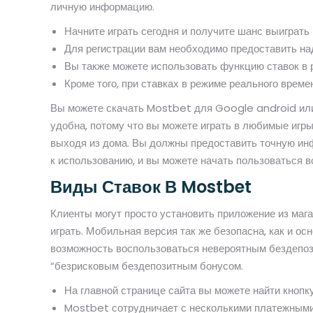
личную информацию.
Начните играть сегодня и получите шанс выиграть
Для регистрации вам необходимо предоставить н
Вы также можете использовать функцию ставок в 
Кроме того, при ставках в режиме реального време
Вы можете скачать Mostbet для Google android или 
удобна, потому что вы можете играть в любимые игры
выходя из дома. Вы должны предоставить точную инф
к использованию, и вы можете начать пользоваться 
Виды Ставок В Mostbet
Клиенты могут просто установить приложение из магаз
играть. Мобильная версия так же безопасна, как и о
возможность воспользоваться невероятным бездепозит
“безрисковым бездепозитным бонусом.
На главной странице сайта вы можете найти кнопк
Mostbet сотрудничает с несколькими платежными 