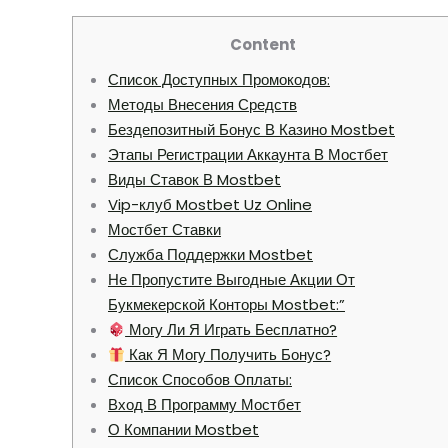
Content
Список Доступных Промокодов:
Методы Внесения Средств
Бездепозитный Бонус В Казино Mostbet
Этапы Регистрации Аккаунта В Мостбет
Виды Ставок В Mostbet
Vip-клуб Mostbet Uz Online
Мостбет Ставки
Служба Поддержки Mostbet
Не Пропустите Выгодные Акции От
Букмекерской Конторы Mostbet:”
Могу Ли Я Играть Бесплатно?
Как Я Могу Получить Бонус?
Список Способов Оплаты:
Вход В Программу Мостбет
О Компании Mostbet