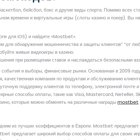
баскетбол, бейсбол, бокс и другие виды спорта. Помимо всех ст
ном времени и виртуальные игры (слоты казино и покер). Вы н
ore для iOS) и найдите «Mostbet».
ии для обнаружения мошенничества и защиты клиентов” “от лю
обуйте живые видеоигры в казино.
шения при размещении ставок и наслаждаться безопасными аз
 события и выборы, финансовые рынки. Основанная в 2009 году
, качественная компания по продуктам и обслуживанию клиентов
точную поддержку клиентов по телефону, электронной почте и 
ные способы оплаты, такие как Visa, Mastercard, Neteller, Sk
зино, которые можно обменять на различные награды
mostbet
.
одним из лучших коэффициентов в Европе. Mostbet предлагает 
 Mostbet предлагает широкий выбор способов оплаты для своих и