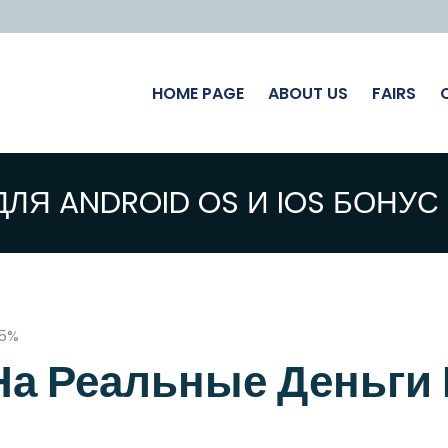
HOME PAGE
ABOUT US
FAIRS
Я ANDROID OS И IOS БОНУС 
25%
На Реальные Деньги 