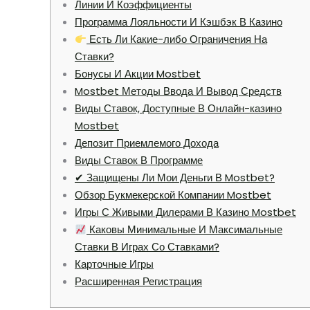
Линии И Коэффициенты
Программа Лояльности И Кэшбэк В Казино
Есть Ли Какие-либо Ограничения На
Ставки?
Бонусы И Акции Mostbet
Mostbet Методы Ввода И Вывод Средств
Виды Ставок, Доступные В Онлайн-казино
Mostbet
Депозит Приемлемого Дохода
Виды Ставок В Программе
✔ Защищены Ли Мои Деньги В Mostbet?
Обзор Букмекерской Компании Mostbet
Игры С Живыми Дилерами В Казино Mostbet
Каковы Минимальные И Максимальные
Ставки В Играх Со Ставками?
Карточные Игры
Расширенная Регистрация