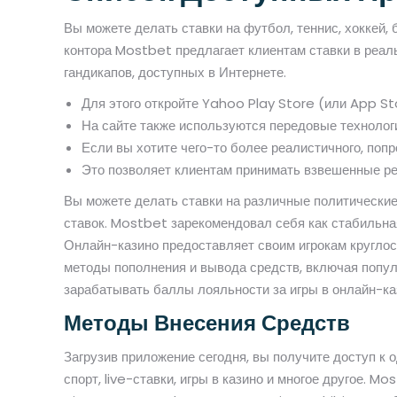
Вы можете делать ставки на футбол, теннис, хоккей, 
контора Mostbet предлагает клиентам ставки в реаль
гандикапов, доступных в Интернете.
Для этого откройте Yahoo Play Store (или App St
На сайте также используются передовые технолог
Если вы хотите чего-то более реалистичного, попр
Это позволяет клиентам принимать взвешенные ре
Вы можете делать ставки на различные политические
ставок. Mostbet зарекомендовал себя как стабильная
Онлайн-казино предоставляет своим игрокам круглосу
методы пополнения и вывода средств, включая популяр
зарабатывать баллы лояльности за игры в онлайн-ка
Методы Внесения Средств
Загрузив приложение сегодня, вы получите доступ к 
спорт, live-ставки, игры в казино и многое другое.