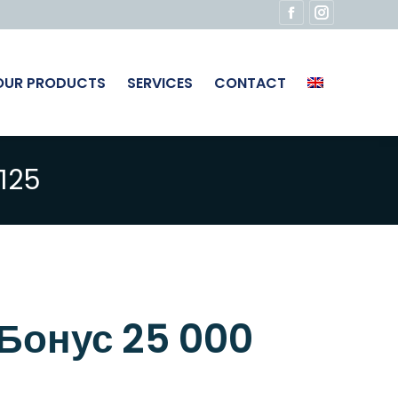
Facebook
Instagram
page
page
opens
opens
OUR PRODUCTS
SERVICES
CONTACT
in
in
new
new
window
window
125
Бонус 25 000