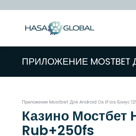
ПРИЛОЖЕНИЕ MOSTBET ДЛ
Приложение Mostbet Для Android Os И Ios Бонус 1
Казино Мостбет 
Rub+250fs