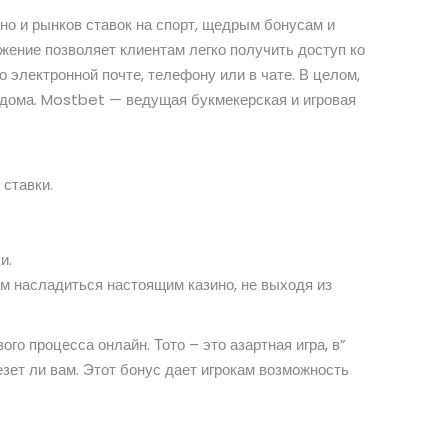
но и рынков ставок на спорт, щедрым бонусам и
ение позволяет клиентам легко получить доступ ко
 электронной почте, телефону или в чате. В целом,
о дома. Mostbet — ведущая букмекерская и игровая
ставки.
и.
м насладиться настоящим казино, не выходя из
о процесса онлайн. Тото – это азартная игра, в”
езет ли вам. Этот бонус дает игрокам возможность