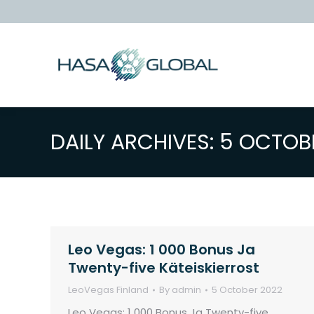
DAILY ARCHIVES:
5 OCTOB
Leo Vegas: 1 000 Bonus Ja
Twenty-five Käteiskierrost
LeoVegas Finland
By
admin
5 October 2022
Leo Vegas: 1 000 Bonus Ja Twenty-five