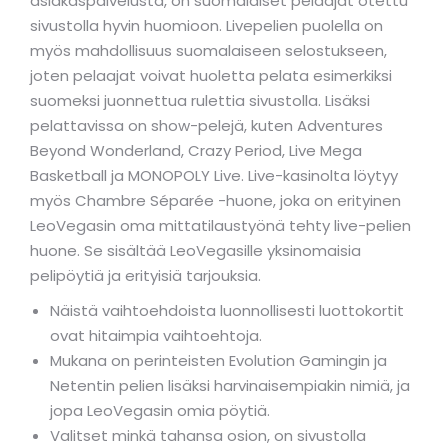
asiakaspalvelusta, on suomalaiset pelaajat otettu
sivustolla hyvin huomioon. Livepelien puolella on
myös mahdollisuus suomalaiseen selostukseen,
joten pelaajat voivat huoletta pelata esimerkiksi
suomeksi juonnettua rulettia sivustolla. Lisäksi
pelattavissa on show-pelejä, kuten Adventures
Beyond Wonderland, Crazy Period, Live Mega
Basketball ja MONOPOLY Live. Live-kasinolta löytyy
myös Chambre Séparée -huone, joka on erityinen
LeoVegasin oma mittatilaustyönä tehty live-pelien
huone. Se sisältää LeoVegasille yksinomaisia
pelipöytiä ja erityisiä tarjouksia.
Näistä vaihtoehdoista luonnollisesti luottokortit
ovat hitaimpia vaihtoehtoja.
Mukana on perinteisten Evolution Gamingin ja
Netentin pelien lisäksi harvinaisempiakin nimiä, ja
jopa LeoVegasin omia pöytiä.
Valitset minkä tahansa osion, on sivustolla