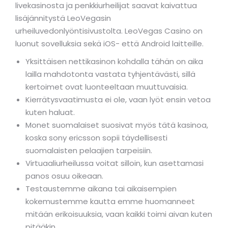
livekasinosta ja penkkiurheilijat saavat kaivattua
lisäjännitystä LeoVegasin
urheiluvedonlyöntisivustolta. LeoVegas Casino on
luonut sovelluksia sekä iOS- että Android laitteille.
Yksittäisen nettikasinon kohdalla tähän on aika
lailla mahdotonta vastata tyhjentävästi, sillä
kertoimet ovat luonteeltaan muuttuvaisia.
Kierrätysvaatimusta ei ole, vaan lyöt ensin vetoa
kuten haluat.
Monet suomalaiset suosivat myös tätä kasinoa,
koska sony ericsson sopii täydellisesti
suomalaisten pelaajien tarpeisiin.
Virtuaaliurheilussa voitat silloin, kun asettamasi
panos osuu oikeaan.
Testaustemme aikana tai aikaisempien
kokemustemme kautta emme huomanneet
mitään erikoisuuksia, vaan kaikki toimi aivan kuten
pitääkin.