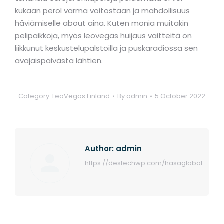
kukaan perol varma voitostaan ja mahdollisuus
häviämiselle about aina. Kuten monia muitakin
pelipaikkoja, myös leovegas huijaus väitteitä on
liikkunut keskustelupalstoilla ja puskaradiossa sen
avajaispäivästä lähtien.
Category:
LeoVegas Finland
By
admin
5 October 2022
Author:
admin
https://destechwp.com/hasaglobal