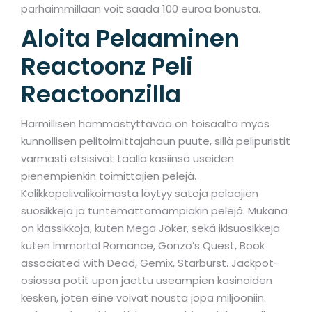
parhaimmillaan voit saada 100 euroa bonusta.
Aloita Pelaaminen
Reactoonz Peli
Reactoonzilla
Harmillisen hämmästyttävää on toisaalta myös
kunnollisen pelitoimittajahaun puute, sillä pelipuristit
varmasti etsisivät täällä käsiinsä useiden
pienempienkin toimittajien pelejä.
Kolikkopelivalikoimasta löytyy satoja pelaajien
suosikkeja ja tuntemattomampiakin pelejä. Mukana
on klassikkoja, kuten Mega Joker, sekä ikisuosikkeja
kuten Immortal Romance, Gonzo’s Quest, Book
associated with Dead, Gemix, Starburst. Jackpot-
osiossa potit upon jaettu useampien kasinoiden
kesken, joten eine voivat nousta jopa miljooniin.