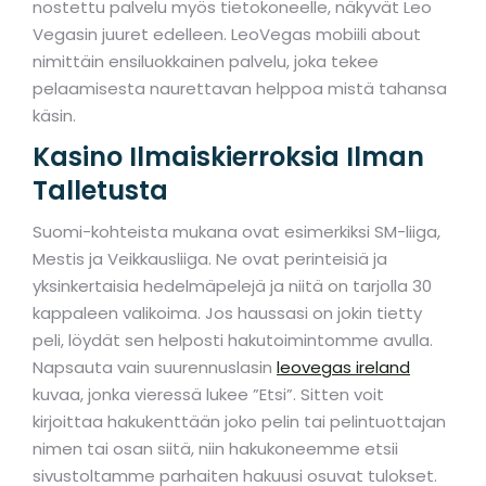
nostettu palvelu myös tietokoneelle, näkyvät Leo
Vegasin juuret edelleen. LeoVegas mobiili about
nimittäin ensiluokkainen palvelu, joka tekee
pelaamisesta naurettavan helppoa mistä tahansa
käsin.
Kasino Ilmaiskierroksia Ilman
Talletusta
Suomi-kohteista mukana ovat esimerkiksi SM-liiga,
Mestis ja Veikkausliiga. Ne ovat perinteisiä ja
yksinkertaisia hedelmäpelejä ja niitä on tarjolla 30
kappaleen valikoima. Jos haussasi on jokin tietty
peli, löydät sen helposti hakutoimintomme avulla.
Napsauta vain suurennuslasin
leovegas ireland
kuvaa, jonka vieressä lukee ”Etsi”. Sitten voit
kirjoittaa hakukenttään joko pelin tai pelintuottajan
nimen tai osan siitä, niin hakukoneemme etsii
sivustoltamme parhaiten hakuusi osuvat tulokset.