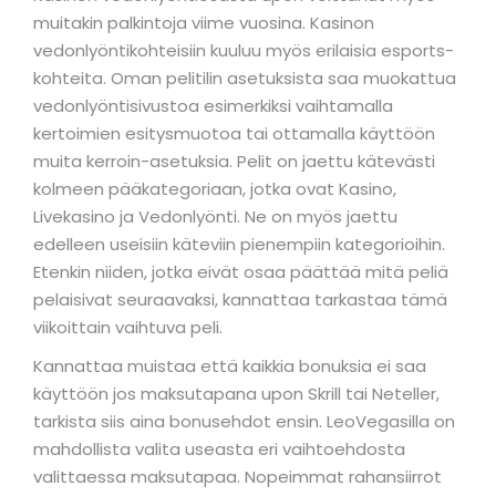
muitakin palkintoja viime vuosina. Kasinon
vedonlyöntikohteisiin kuuluu myös erilaisia esports-
kohteita. Oman pelitilin asetuksista saa muokattua
vedonlyöntisivustoa esimerkiksi vaihtamalla
kertoimien esitysmuotoa tai ottamalla käyttöön
muita kerroin-asetuksia. Pelit on jaettu kätevästi
kolmeen pääkategoriaan, jotka ovat Kasino,
Livekasino ja Vedonlyönti. Ne on myös jaettu
edelleen useisiin käteviin pienempiin kategorioihin.
Etenkin niiden, jotka eivät osaa päättää mitä peliä
pelaisivat seuraavaksi, kannattaa tarkastaa tämä
viikoittain vaihtuva peli.
Kannattaa muistaa että kaikkia bonuksia ei saa
käyttöön jos maksutapana upon Skrill tai Neteller,
tarkista siis aina bonusehdot ensin. LeoVegasilla on
mahdollista valita useasta eri vaihtoehdosta
valittaessa maksutapaa. Nopeimmat rahansiirrot