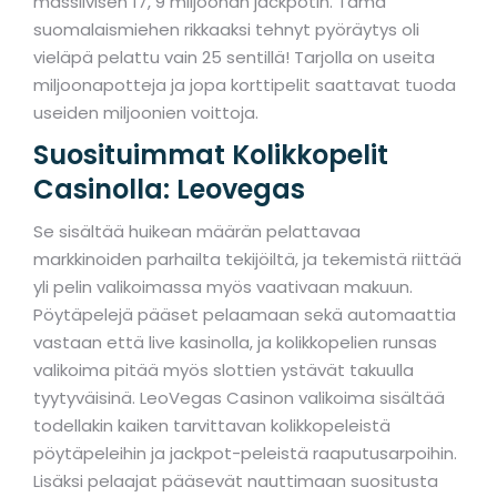
massiivisen 17, 9 miljoonan jackpotin. Tämä
suomalaismiehen rikkaaksi tehnyt pyöräytys oli
vieläpä pelattu vain 25 sentillä! Tarjolla on useita
miljoonapotteja ja jopa korttipelit saattavat tuoda
useiden miljoonien voittoja.
Suosituimmat Kolikkopelit
Casinolla: Leovegas
Se sisältää huikean määrän pelattavaa
markkinoiden parhailta tekijöiltä, ja tekemistä riittää
yli pelin valikoimassa myös vaativaan makuun.
Pöytäpelejä pääset pelaamaan sekä automaattia
vastaan että live kasinolla, ja kolikkopelien runsas
valikoima pitää myös slottien ystävät takuulla
tyytyväisinä. LeoVegas Casinon valikoima sisältää
todellakin kaiken tarvittavan kolikkopeleistä
pöytäpeleihin ja jackpot-peleistä raaputusarpoihin.
Lisäksi pelaajat pääsevät nauttimaan suositusta