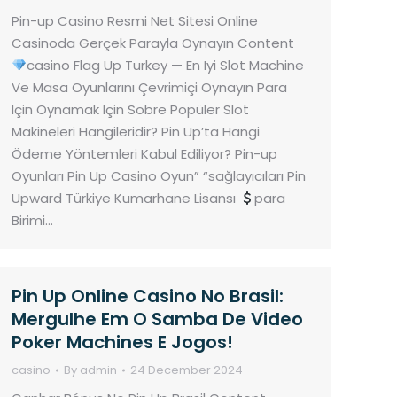
Pin-up Casino Resmi Net Sitesi Online
Casinoda Gerçek Parayla Oynayın Content
casino Flag Up Turkey — En Iyi Slot Machine
Ve Masa Oyunlarını Çevrimiçi Oynayın Para
Için Oynamak Için Sobre Popüler Slot
Makineleri Hangileridir? Pin Up’ta Hangi
Ödeme Yöntemleri Kabul Ediliyor? Pin-up
Oyunları Pin Up Casino Oyun” “sağlayıcıları Pin
Upward Türkiye Kumarhane Lisansı
para
Birimi…
Pin Up Online Casino No Brasil:
Mergulhe Em O Samba De Video
Poker Machines E Jogos!
casino
By
admin
24 December 2024