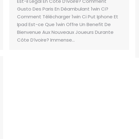
Est-il Légal En Côte D’ivoire? Comment
Gusto Des Paris En Déambulant 1win Ci?
Comment Télécharger 1win Ci Put Iphone Et
Ipad Est-ce Que 1win Offre Un Benefit De
Bienvenue Aux Nouveaux Joueurs Durante
Côte D’ivoire? Immense…