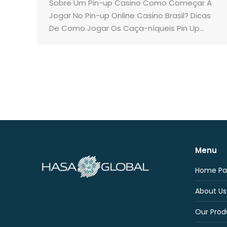
Sobre Um Pin-up Casino Como Começar A
Jogar No Pin-up Online Casino Brasil? Dicas
De Como Jogar Os Caça-níqueis Pin Up…
Menu
Home Pa
About Us
Our Prod