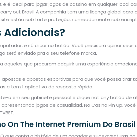
 e é ideal para jogar jogos de cassino em qualquer local co
rry out Brasil. A companhia tem uma licença global para d
 site estão sob forte proteção, nomeadamente sob encript
s Adicionais?
utador, é só clicar no botão. Você precisará opinar seus 
go será enviado pra o seu telefone marca.
ara aqueles que procuram adquirir uma experiência emocion
e apostas e apostas esportivas para que você possa tirar t
s e tem 1 aplicativo de resposta rápida.
igite-o em seu gabinete pessoal e clique not any botão de 
presentando jogos de casualidad. No Casino Pin Up, você 
TVBET.
no On The Internet Premium Do Brasi
GO que conta a história de um caçador e suas aventuras na