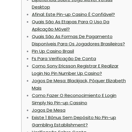
Desktop
Afinal: Este Pin-up Casino É Confiável?
Quais São As Etapas Para O Uso Da
Aplicação Móvel?
Quais São As Formas De Pagamento
Disponíveis Para Os Jogadores Brasileiros?
Pin Up Casino Brasil
Fs Para Verificação De Conta
Como Sony Ericsson Registrar E Realizar
Login No Pin Number Up Casino?
Jogos De Mesa: Blackjack, Pôquer Elizabeth
Mais
Como Fazer O Reconocimiento E Login
Simply No Pin-up Cassino
Jogos De Mesa
Existe 1 Bônus Sem Depósito No Pin-up
Gambling Establishment?