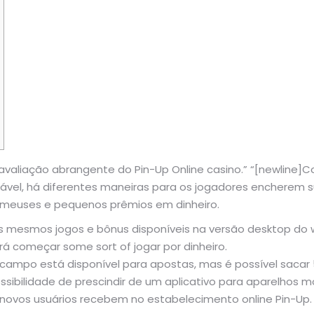
avaliação abrangente do Pin-Up Online casino.” “[newline]Co
fiável, há diferentes maneiras para os jogadores encherem s
fameuses e pequenos prêmios em dinheiro.
os mesmos jogos e bônus disponíveis na versão desktop do 
rá começar some sort of jogar por dinheiro.
mpo está disponível para apostas, mas é possível sacar 50
ibilidade de prescindir de um aplicativo para aparelhos m
novos usuários recebem no estabelecimento online Pin-Up.