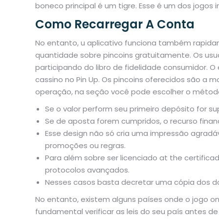
boneco principal é um tigre. Esse é um dos jogos 
Como Recarregar A Conta
No entanto, u aplicativo funciona também rapidam
quantidade sobre pincoins gratuitamente. Os usu
participando do libro de fidelidade consumidor. O 
cassino no Pin Up. Os pincoins oferecidos são a 
operação, na seção você pode escolher o método
Se o valor perform seu primeiro depósito for s
Se de aposta forem cumpridos, o recurso finance
Esse design não só cria uma impressão agrad
promoções ou regras.
Para além sobre ser licenciado at the certifica
protocolos avançados.
Nesses casos basta decretar uma cópia dos d
No entanto, existem alguns países onde o jogo o
fundamental verificar as leis do seu país antes 