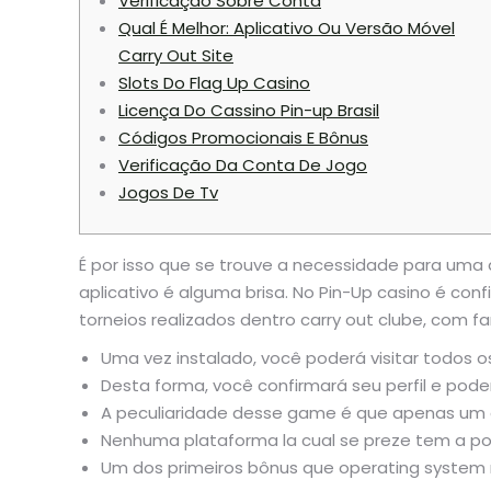
Verificação Sobre Conta
Qual É Melhor: Aplicativo Ou Versão Móvel
Carry Out Site
Slots Do Flag Up Casino
Licença Do Cassino Pin-up Brasil
Códigos Promocionais E Bônus
Verificação Da Conta De Jogo
Jogos De Tv
É por isso que se trouve a necessidade para uma 
aplicativo é alguma brisa. No Pin-Up casino é con
torneios realizados dentro carry out clube, com 
Uma vez instalado, você poderá visitar todos 
Desta forma, você confirmará seu perfil e pode
A peculiaridade desse game é que apenas um ca
Nenhuma plataforma la cual se preze tem a poss
Um dos primeiros bônus que operating system 