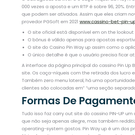
000 vezes a aposta e um RTP é sobre 96, 20%. Entr
que podem ser ativados. Assim que eles criam nov
provedor PGSoft em 2021
www.cassino-bet-pin-u
O site oficial está disponível em on the lookout 
O bônus é válido apenas para apostas esporti
O site do Casino Pin Way up assim como o apli
O único detalhe é que o usuário precisa ficar 
A interface da página principal do cassino Pin Up
site. Os caça-níqueis com the retirada dos lucro
Também zero menu lateral, há uma oportunidade p
clientes são colocadas em” “uma seção separada
Formas De Pagamento
Tudo isso faz carry out site do cassino PIN-UP um
que não seja apenas alegre, mas também redditi
operating-system gostos. Pin Way up é um dos pri