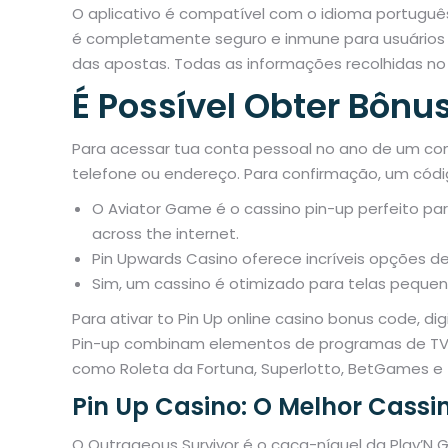
O aplicativo é compatível com o idioma português
é completamente seguro e inmune para usuários ca
das apostas. Todas as informações recolhidas no
É Possível Obter Bônu
Para acessar tua conta pessoal no ano de um comp
telefone ou endereço. Para confirmação, um códi
O Aviator Game é o cassino pin-up perfeito p
across the internet.
Pin Upwards Casino oferece incríveis opções d
Sim, um cassino é otimizado para telas pequena
Para ativar to Pin Up online casino bonus code, d
Pin-up combinam elementos de programas de TV a
como Roleta da Fortuna, Superlotto, BetGames e 
Pin Up Casino: O Melhor Cassi
O Outrageous Survivor é o caça-níquel da Play’N 