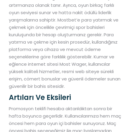
artırmanıza olanak tanır. Ayrıca, oyun birkaç farklı
oyun seviyesi sunar ve hatta nakit ödüllü liderlik
yarışmalarına sahiptir. Mostbet’e para yatırmak ve
çekmek için öncelikle çevrimiçi spor bahisleri
kuruluşunda bir hesap oluşturmanız gerekir. Para
yatırma ve çekme için kesin prosedür, kullandığınız
platforma veya cihaza ve mevcut ödeme
seçeneklerine göre farklılık gösterebilir. Kumar ve
eğlence internet sitesi Most Wager, kullanıcılar
yüksek kaliteli hizmetler, resmi web siteye sürekli
erişim, cömert bonuslar ve güvenli ödemeler sunan
güvenilir bir bahis sitesidir.
Artıları Ve Eksileri
Promosyon teklifi hesaba aktarıldıktan sonra bir
hafta boyunca geçerlidir. Kullanıcılarımıza hem maç
öncesi hem para oyun içi bahisler sunuyoruz. Maç
öncesi bahis seçeneğimiz ile maç başlamadan