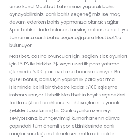
önce kendi Mostbet tahmininizi yaparak bahis
oynayabilirsiniz, canlı bahis seçeneğimiz ise maç
devam ederken bahis yapmanıza olanak sağlar.
Spor bahislerinde bulunan karşılaşmaların neredeyse
tamamına canlı bahis seçeneği para Mostbet’te
bulunuyor.
Mostbet, casino oyuncuları için, seçilen slot oyunları
için 15 FS ile birlikte 7$ veya üzeri ilk para yatırma
işleminde %100 para yatırma bonusu sunuyor. Bu
güzel bonus, bahis için yapılan ilk para yatırma
işleminde belirli bir théatre kadar %100 eşleşme
imkanı sunuyor. Üstelik Mostbet’in kayıt seçenekleri
farklı müşteri tercihlerine ve ihtiyaçlarına uyacak
şekilde tasarlanmıştır. Canlı oyunları izlemeyi
seviyorsanız, bu” “çevrimiçi kumarhanenin dünya
çapındaki tüm önemli spor etkinliklerinde canlı
maçlar sunduğunu bilmek sizi mutlu edecektir.