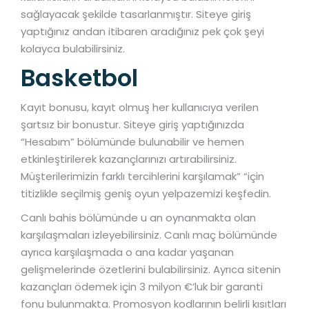
sağlayacak şekilde tasarlanmıştır. Siteye giriş
yaptığınız andan itibaren aradığınız pek çok şeyi
kolayca bulabilirsiniz.
Basketbol
Kayıt bonusu, kayıt olmuş her kullanıcıya verilen
şartsız bir bonustur. Siteye giriş yaptığınızda
“Hesabım” bölümünde bulunabilir ve hemen
etkinleştirilerek kazançlarınızı artırabilirsiniz.
Müşterilerimizin farklı tercihlerini karşılamak” “için
titizlikle seçilmiş geniş oyun yelpazemizi keşfedin.
Canlı bahis bölümünde u an oynanmakta olan
karşılaşmaları izleyebilirsiniz. Canlı maç bölümünde
ayrıca karşılaşmada o ana kadar yaşanan
gelişmelerinde özetlerini bulabilirsiniz. Ayrıca sitenin
kazançları ödemek için 3 milyon €’luk bir garanti
fonu bulunmakta. Promosyon kodlarının belirli kısıtları