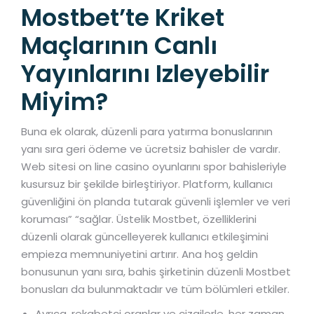
Mostbet’te Kriket
Maçlarının Canlı
Yayınlarını Izleyebilir
Miyim?
Buna ek olarak, düzenli para yatırma bonuslarının
yanı sıra geri ödeme ve ücretsiz bahisler de vardır.
Web sitesi on line casino oyunlarını spor bahisleriyle
kusursuz bir şekilde birleştiriyor. Platform, kullanıcı
güvenliğini ön planda tutarak güvenli işlemler ve veri
koruması” “sağlar. Üstelik Mostbet, özelliklerini
düzenli olarak güncelleyerek kullanıcı etkileşimini
empieza memnuniyetini artırır. Ana hoş geldin
bonusunun yanı sıra, bahis şirketinin düzenli Mostbet
bonusları da bulunmaktadır ve tüm bölümleri etkiler.
Ayrıca, rekabetçi oranlar ve çizgilerle, her zaman