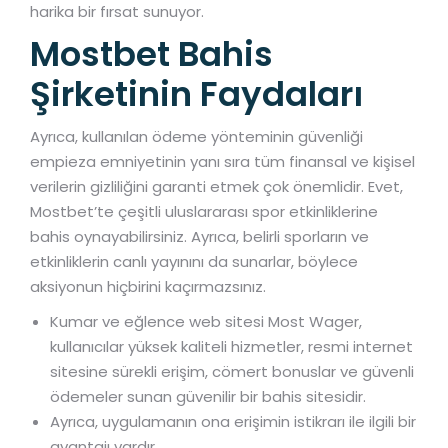
harika bir fırsat sunuyor.
Mostbet Bahis
Şirketinin Faydaları
Ayrıca, kullanılan ödeme yönteminin güvenliği
empieza emniyetinin yanı sıra tüm finansal ve kişisel
verilerin gizliliğini garanti etmek çok önemlidir. Evet,
Mostbet’te çeşitli uluslararası spor etkinliklerine
bahis oynayabilirsiniz. Ayrıca, belirli sporların ve
etkinliklerin canlı yayınını da sunarlar, böylece
aksiyonun hiçbirini kaçırmazsınız.
Kumar ve eğlence web sitesi Most Wager,
kullanıcılar yüksek kaliteli hizmetler, resmi internet
sitesine sürekli erişim, cömert bonuslar ve güvenli
ödemeler sunan güvenilir bir bahis sitesidir.
Ayrıca, uygulamanın ona erişimin istikrarı ile ilgili bir
avantajı vardır.