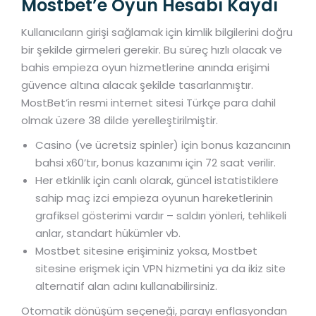
Mostbet’e Oyun Hesabı Kaydı
Kullanıcıların girişi sağlamak için kimlik bilgilerini doğru
bir şekilde girmeleri gerekir. Bu süreç hızlı olacak ve
bahis empieza oyun hizmetlerine anında erişimi
güvence altına alacak şekilde tasarlanmıştır.
MostBet’in resmi internet sitesi Türkçe para dahil
olmak üzere 38 dilde yerelleştirilmiştir.
Casino (ve ücretsiz spinler) için bonus kazancının
bahsi x60’tır, bonus kazanımı için 72 saat verilir.
Her etkinlik için canlı olarak, güncel istatistiklere
sahip maç izci empieza oyunun hareketlerinin
grafiksel gösterimi vardır – saldırı yönleri, tehlikeli
anlar, standart hükümler vb.
Mostbet sitesine erişiminiz yoksa, Mostbet
sitesine erişmek için VPN hizmetini ya da ikiz site
alternatif alan adını kullanabilirsiniz.
Otomatik dönüşüm seçeneği, parayı enflasyondan