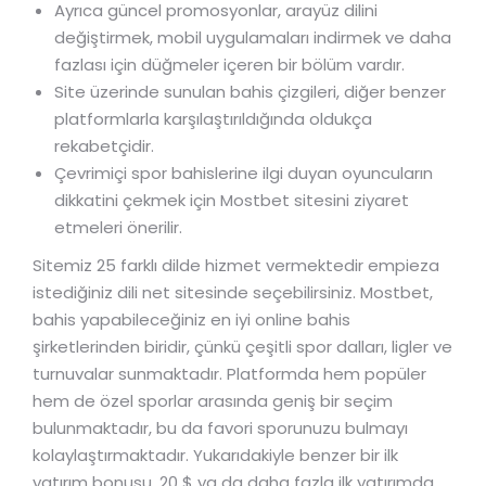
Ayrıca güncel promosyonlar, arayüz dilini
değiştirmek, mobil uygulamaları indirmek ve daha
fazlası için düğmeler içeren bir bölüm vardır.
Site üzerinde sunulan bahis çizgileri, diğer benzer
platformlarla karşılaştırıldığında oldukça
rekabetçidir.
Çevrimiçi spor bahislerine ilgi duyan oyuncuların
dikkatini çekmek için Mostbet sitesini ziyaret
etmeleri önerilir.
Sitemiz 25 farklı dilde hizmet vermektedir empieza
istediğiniz dili net sitesinde seçebilirsiniz. Mostbet,
bahis yapabileceğiniz en iyi online bahis
şirketlerinden biridir, çünkü çeşitli spor dalları, ligler ve
turnuvalar sunmaktadır. Platformda hem popüler
hem de özel sporlar arasında geniş bir seçim
bulunmaktadır, bu da favori sporunuzu bulmayı
kolaylaştırmaktadır. Yukarıdakiyle benzer bir ilk
yatırım bonusu, 20 $ ya da daha fazla ilk yatırımda