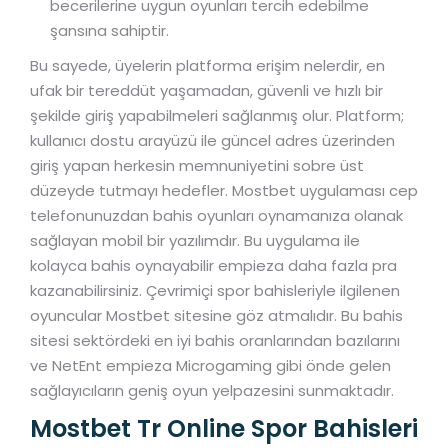
becerilerine uygun oyunları tercih edebilme
şansına sahiptir.
Bu sayede, üyelerin platforma erişim nelerdir, en
ufak bir tereddüt yaşamadan, güvenli ve hızlı bir
şekilde giriş yapabilmeleri sağlanmış olur. Platform;
kullanıcı dostu arayüzü ile güncel adres üzerinden
giriş yapan herkesin memnuniyetini sobre üst
düzeyde tutmayı hedefler. Mostbet uygulaması cep
telefonunuzdan bahis oyunları oynamanıza olanak
sağlayan mobil bir yazılımdır. Bu uygulama ile
kolayca bahis oynayabilir empieza daha fazla pra
kazanabilirsiniz. Çevrimiçi spor bahisleriyle ilgilenen
oyuncular Mostbet sitesine göz atmalıdır. Bu bahis
sitesi sektördeki en iyi bahis oranlarından bazılarını
ve NetEnt empieza Microgaming gibi önde gelen
sağlayıcıların geniş oyun yelpazesini sunmaktadır.
Mostbet Tr Online Spor Bahisleri