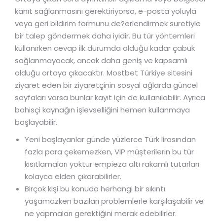
kanıt sağlanmasını gerektiriyorsa, e-posta yoluyla
veya geri bildirim formunu de?erlendirmek suretiyle
bir talep göndermek daha iyidir. Bu tür yöntemleri
kullanırken cevap ilk durumda olduğu kadar çabuk
sağlanmayacak, ancak daha geniş ve kapsamlı
olduğu ortaya çıkacaktır. Mostbet Türkiye sitesini
ziyaret eden bir ziyaretçinin sosyal ağlarda güncel
sayfaları varsa bunlar kayıt için de kullanılabilir. Ayrıca
bahisçi kaynağın işlevselliğini hemen kullanmaya
başlayabilir.
Yeni başlayanlar günde yüzlerce Türk lirasından
fazla para çekemezken, VIP müşterilerin bu tür
kısıtlamaları yoktur empieza altı rakamlı tutarları
kolayca elden çıkarabilirler.
Birçok kişi bu konuda herhangi bir sıkıntı
yaşamazken bazıları problemlerle karşılaşabilir ve
ne yapmaları gerektiğini merak edebilirler.