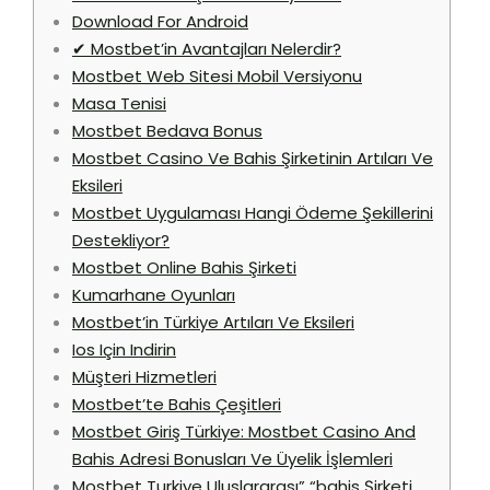
Download For Android
✔ Mostbet’in Avantajları Nelerdir?
Mostbet Web Sitesi Mobil Versiyonu
Masa Tenisi
Mostbet Bedava Bonus
Mostbet Casino Ve Bahis Şirketinin Artıları Ve
Eksileri
Mostbet Uygulaması Hangi Ödeme Şekillerini
Destekliyor?
Mostbet Online Bahis Şirketi
Kumarhane Oyunları
Mostbet’in Türkiye Artıları Ve Eksileri
Ios Için Indirin
Müşteri Hizmetleri
Mostbet’te Bahis Çeşitleri
Mostbet Giriş Türkiye: Mostbet Casino And
Bahis Adresi Bonusları Ve Üyelik İşlemleri
Mostbet Turkiye Uluslararası” “bahis Şirketi